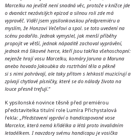
Marcelku na jeviště není snadná věc, protože v knížce jde
o dvanáct nezávislých epizod a silnou roli zde má
vypravěč. Viděl jsem ypsilonkovskou předpremiéru a
myslím, že Honzovi Večeřovi a spol. se toto uvedení na
scénu podařilo. Jednak vymyslel, jak menší příběhy
propojit ve větší, jednak nápaditě zachoval vyprávění,
jednak má šikovné herce, kteří jsou takřka všehoschopní:
nejenže hrají vosu Marcelku, komáry Jaruna a Maruna
anebo hovado Jakoubka do roztrhání těla a pěkně
si s nimi pohrávají, ale taky přitom s lehkostí muzicírují a
zpívají chytlavé písničky, které se do nálady života na
louce přesně trefují.
“
K ypsilonské novince těsně před premiérou
představitelka titulní role Lumíra Přichystalová
řekla: „
Představení vypráví o handicapované vose
Marcelce, která nemá křidélka a létá proto invalidním
letadélkem. I navzdory svému handicapu je vosička