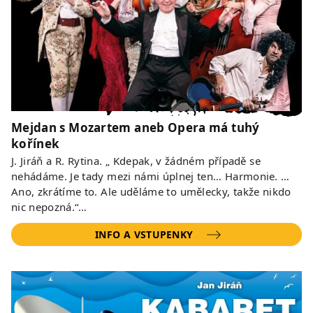
Mejdan s Mozartem aneb Opera má tuhý
kořínek
J. Jiráň a R. Rytina. „ Kdepak, v žádném případě se
nehádáme. Je tady mezi námi úplnej ten… Harmonie. …
Ano, zkrátíme to. Ale uděláme to umělecky, takže nikdo
nic nepozná.“…
INFO A VSTUPENKY