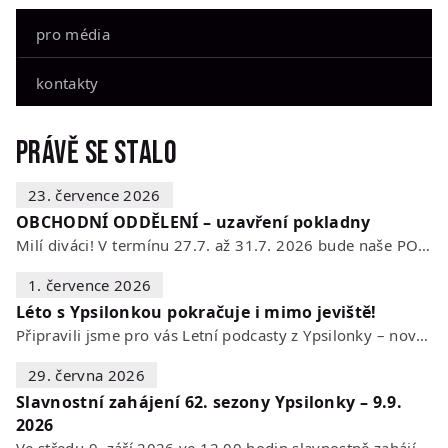
pro média
kontakty
Právě se stalo
23. července 2026
OBCHODNÍ ODDĚLENÍ – uzavření pokladny
Milí diváci! V termínu 27.7. až 31.7. 2026 bude naše POKLADNA z technických…
1. července 2026
Léto s Ypsilonkou pokračuje i mimo jeviště!
Připravili jsme pro vás Letní podcasty z Ypsilonky – novou sérii rozhovorů s…
29. června 2026
Slavnostní zahájení 62. sezony Ypsilonky – 9.9.
2026
Ve středu 9. září 2026 ve 12.00 hodin slavnostně zahájíme novou divadelní…