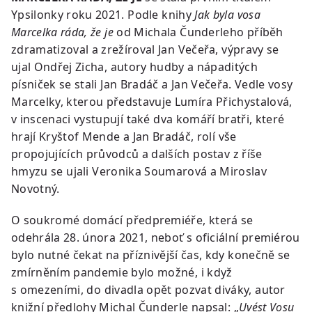
Ypsilonky roku 2021. Podle knihy
Jak byla vosa
Marcelka ráda, že je
od Michala Čunderleho příběh
zdramatizoval a zrežíroval Jan Večeřa, výpravy se
ujal Ondřej Zicha, autory hudby a nápaditých
písniček se stali Jan Bradáč a Jan Večeřa. Vedle vosy
Marcelky, kterou představuje Lumíra Přichystalová,
v inscenaci vystupují také dva komáří bratři, které
hrají Kryštof Mende a Jan Bradáč, rolí vše
propojujících průvodců a dalších postav z říše
hmyzu se ujali Veronika Soumarová a Miroslav
Novotný.
O soukromé domácí předpremiéře, která se
odehrála 28. února 2021, neboť s oficiální premiérou
bylo nutné čekat na příznivější čas, kdy konečně se
zmírněním pandemie bylo možné, i když
s omezeními, do divadla opět pozvat diváky, autor
knižní předlohy Michal Čunderle napsal: „
Uvést Vosu