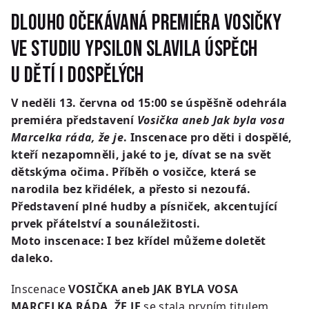
Dlouho očekávaná premiéra Vosičky
ve Studiu Ypsilon slavila úspěch
u dětí i dospělých
V neděli 13. června od 15:00 se úspěšně odehrála
premiéra představení
Vosička aneb Jak byla vosa
Marcelka ráda, že je
. Inscenace pro děti i dospělé,
kteří nezapomněli, jaké to je, dívat se na svět
dětskýma očima. Příběh o vosičce, která se
narodila bez křidélek, a přesto si nezoufá.
Představení plné hudby a písniček, akcentující
prvek přátelství a sounáležitosti.
Moto inscenace: I bez křídel můžeme doletět
daleko.
Inscenace
VOSIČKA aneb JAK BYLA VOSA
MARCELKA RÁDA, ŽE JE
se stala prvním titulem