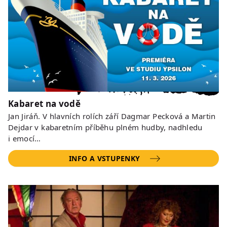
Kabaret na vodě
Jan Jiráň. V hlavních rolích září Dagmar Pecková a Martin
Dejdar v kabaretním příběhu plném hudby, nadhledu
i emocí…
INFO A VSTUPENKY