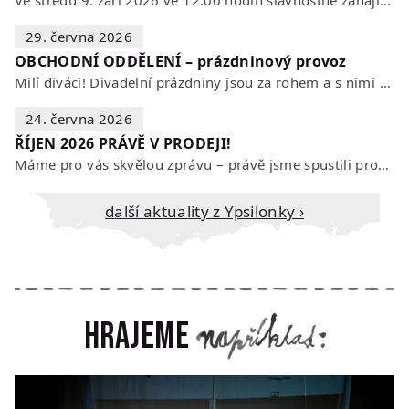
29. června 2026
OBCHODNÍ ODDĚLENÍ – prázdninový provoz
Milí diváci! Divadelní prázdniny jsou za rohem a s nimi se mění i otevírací…
24. června 2026
ŘÍJEN 2026 PRÁVĚ V PRODEJI!
Máme pro vás skvělou zprávu – právě jsme spustili prodej vstupenek na říjen…
Další aktuality z Ypsilonky ›
Hrajeme