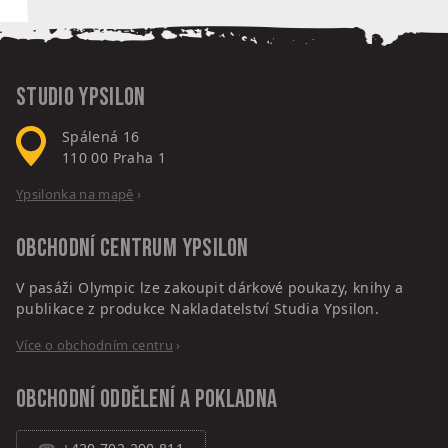
Studio Ypsilon
Spálená 16
110 00
Praha 1
Ypsilonka na mapě
›
Obchodní centrum
Ypsilon
V pasáži Olympic lze zakoupit dárkové poukazy, knihy a
publikace z produkce Nakladatelství Studia Ypsilon.
Více o obchodním centru
›
Obchodní oddělení a pokladna