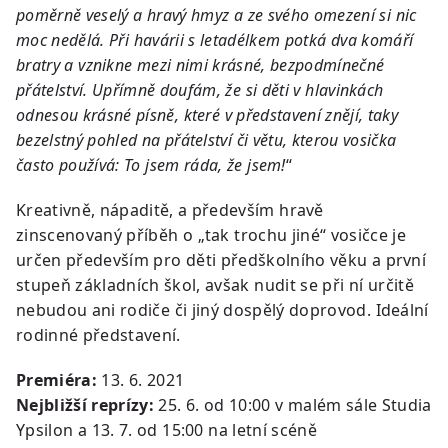
poměrně veselý a hravý hmyz a ze svého omezení si nic
moc nedělá. Při havárii s letadélkem potká dva komáří
bratry a vznikne mezi nimi krásné, bezpodmínečné
přátelství. Upřímně doufám, že si děti v hlavinkách
odnesou krásné písně, které v představení znějí, taky
bezelstný pohled na přátelství či větu, kterou vosička
často používá: To jsem ráda, že jsem!
“
Kreativně, nápaditě, a především hravě
zinscenovaný příběh o „tak trochu jiné“ vosičce je
určen především pro děti předškolního věku a první
stupeň základních škol, avšak nudit se při ní určitě
nebudou ani rodiče či jiný dospělý doprovod. Ideální
rodinné představení.
Premiéra:
13. 6. 2021
Nejbližší reprízy:
25. 6. od 10:00 v malém sále Studia
Ypsilon a 13. 7. od 15:00 na letní scéně