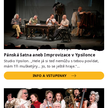
Pánská šatna aneb Improvizace v Ypsilonce
Studio Ypsilon. „Hele já si teď nemůžu s tebou povídat,
mám Tři mušketýry… Jo, to se ještě hraje.“…
INFO A VSTUPENKY