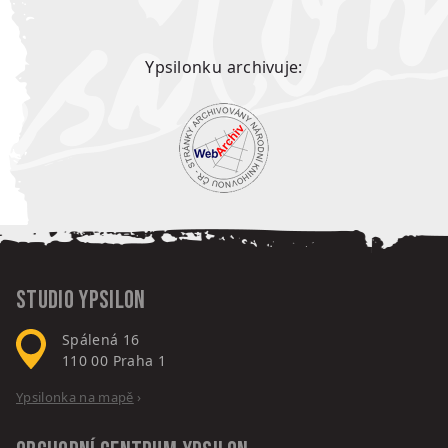
Ypsilonku archivuje:
Studio Ypsilon
Spálená 16
110 00
Praha 1
Ypsilonka na mapě
›