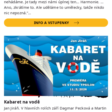
nehádáme. Je tady mezi námi úplnej ten… Harmonie. …
Ano, zkrátíme to. Ale uděláme to umělecky, takže nikdo
nic nepozná.“…
INFO A VSTUPENKY
Kabaret na vodě
Jan Jiráň. V hlavních rolích září Dagmar Pecková a Martin