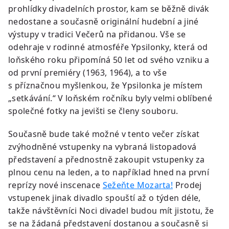
prohlídky divadelních prostor, kam se běžně divák
nedostane a současně originální hudební a jiné
výstupy v tradici Večerů na přidanou. Vše se
odehraje v rodinné atmosféře Ypsilonky, která od
loňského roku připomíná 50 let od svého vzniku a
od první premiéry (1963, 1964), a to vše
s příznačnou myšlenkou, že Ypsilonka je místem
„setkávání.“ V loňském ročníku byly velmi oblíbené
společné fotky na jevišti se členy souboru.
Současně bude také možné v tento večer získat
zvýhodněné vstupenky na vybraná listopadová
představení a přednostně zakoupit vstupenky za
plnou cenu na leden, a to například hned na první
reprízy nové inscenace
Sežeňte Mozarta!
Prodej
vstupenek jinak divadlo spouští až o týden déle,
takže návštěvníci Noci divadel budou mít jistotu, že
se na žádaná představení dostanou a současně si