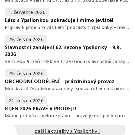
1. července 2026
Léto s Ypsilonkou pokračuje i mimo jeviště!
Připravili jsme pro vás Letní podcasty z Ypsilonky – novou sérii rozhovorů s…
29. června 2026
Slavnostní zahájení 62. sezony Ypsilonky – 9.9.
2026
Ve středu 9. září 2026 ve 12.00 hodin slavnostně zahájíme novou divadelní…
29. června 2026
OBCHODNÍ ODDĚLENÍ – prázdninový provoz
Milí diváci! Divadelní prázdniny jsou za rohem a s nimi se mění i otevírací…
24. června 2026
ŘÍJEN 2026 PRÁVĚ V PRODEJI!
Máme pro vás skvělou zprávu – právě jsme spustili prodej vstupenek na říjen…
Další aktuality z Ypsilonky ›