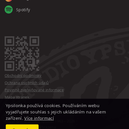
Spotify
Obchodní podmínky
Ochrana osobních údajů
Povinně zveřejňované informace
Mapa stránek
Kontakty
Ypsilonka používá cookies. Používáním webu
vyjadřujete souhlas s jejich ukládáním na vašem
Design: Jan Schmid
zařízení.
Více informací
Copyright © Studio Ypsilon
1963 – 2026
Změna programu vyhrazena