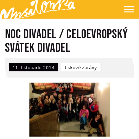
Přejít na hlavní obsah
Přejít na navigaci
Přejít na hledání
Ypsilonka
☰
Noc divadel / celoevropský
svátek divadel
11. listopadu 2014
Tiskové zprávy