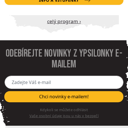
INFO A VSTUPENKY
Celý program ›
Odebírejte novinky z Ypsilonky e-
mailem
Zadejte Váš e-mail
Chci novinky e-mailem!
Kdykoli se můžete odhlásit
Vaše osobní údaje jsou u nás v bezpečí