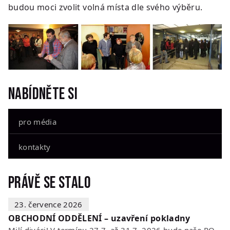
budou moci zvolit volná místa dle svého výběru.
Nabídněte si
pro média
kontakty
Právě se stalo
23. července 2026
OBCHODNÍ ODDĚLENÍ – uzavření pokladny
Milí diváci! V termínu 27.7. až 31.7. 2026 bude naše POKLADNA z technických…