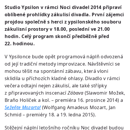
Studio Ypsilon v rámci Noci divadel 2014 připraví
oblíbené prohlídky zákulisí divadla. První zájemci
projdou společně s herci z ypsilonského souboru
zákulisní prostory v 18.00, poslední ve 21.00
hodin. Celý program skončí předběžně před
22. hodinou.
V Ypsilonce bude opět programová náplň odvozená
od její tradiční metody improvizace. Návštěvníci se
mohou těšit na spontánní zábavu, která vloni
sklidila u příchozích kladné ohlasy. Divadlo v rámci
večera odtajní nejen zákulisí, ale také střípky
z připravovaných inscenací
Zábava
(Slawomir Možek,
Braňo Holiček a kol. – premiéra 16. prosince 2014) a
Sežeňte Mozarta!
(Wolfgang Amadeus Mozart, Jan
Schmid – premiéry 18. a 19. ledna 2015).
Stěžejní náplní letošního ročníku Noc divadel budou