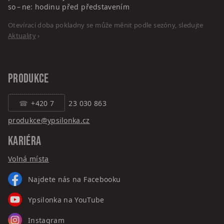
so – ne: hodinu před představením
Otevírací doba pokladny se může měnit podle sezóny, sledujte
Aktuality
›
PRODUKCE
+420 7
23 030 863
produkce@ypsilonka.cz
KARIÉRA
Volná místa
Najdete nás na Facebooku
Ypsilonka na YouTube
Instagram