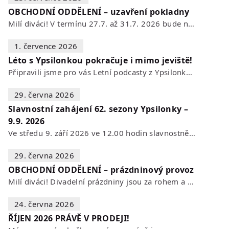
OBCHODNÍ ODDĚLENÍ – uzavření pokladny
Milí diváci! V termínu 27.7. až 31.7. 2026 bude naše POKLADNA z technických…
1. července 2026
Léto s Ypsilonkou pokračuje i mimo jeviště!
Připravili jsme pro vás Letní podcasty z Ypsilonky – novou sérii rozhovorů s…
29. června 2026
Slavnostní zahájení 62. sezony Ypsilonky –
9.9. 2026
Ve středu 9. září 2026 ve 12.00 hodin slavnostně zahájíme novou divadelní…
29. června 2026
OBCHODNÍ ODDĚLENÍ – prázdninový provoz
Milí diváci! Divadelní prázdniny jsou za rohem a s nimi se mění i otevírací…
24. června 2026
ŘÍJEN 2026 PRÁVĚ V PRODEJI!