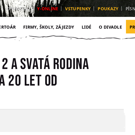
ZPRAVODAJ
Y-ONLINE
VSTUPENKY
POUKAZY
PÍS
ERTOÁR
FIRMY, ŠKOLY, ZÁJEZDY
LIDÉ
O DIVADLE
P
2 a Svatá rodina
a 20 let od