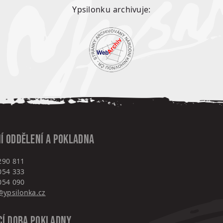
Ypsilonku archivuje:
í oddělení a pokladna
290 811
054 333
054 090
ypsilonka.cz
cí doba pokladny