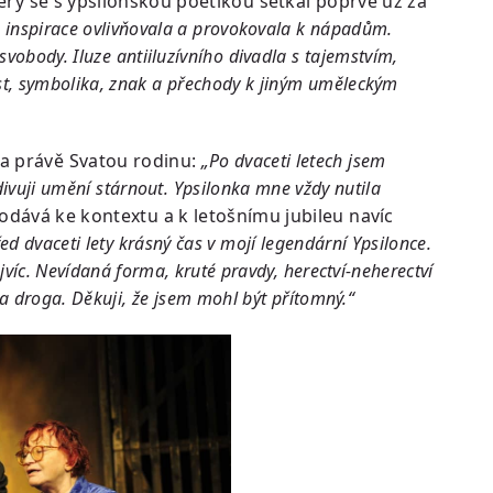
terý se s ypsilonskou poetikou setkal poprvé už za
e inspirace ovlivňovala a provokovala k nápadům.
obody. Iluze antiiluzívního divadla s tajemstvím,
t, symbolika, znak a přechody k jiným uměleckým
a právě Svatou rodinu:
„Po dvaceti letech jsem
divuji umění stárnout. Ypsilonka mne vždy nutila
dává ke kontextu a k letošnímu jubileu navíc
ed dvaceti lety krásný čas v mojí legendární Ypsilonce.
jvíc. Nevídaná forma, kruté pravdy, herectví-neherectví
a droga. Děkuji, že jsem mohl být přítomný.“