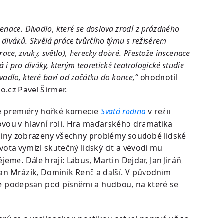
nace. Divadlo, které se doslova zrodí z prázdného
 diváků. Skvělá práce tvůrčího týmu s režisérem
race, zvuky, světlo), herecky dobré. Přestože inscenace
ivá i pro diváky, kterým teoretické teatrologické studie
ivadlo, které baví od začátku do konce,“
ohodnotil
o.cz Pavel Širmer.
ské premiéry hořké komedie
Svatá rodina
v režii
vou v hlavní roli. Hra maďarského dramatika
diny zobrazeny všechny problémy soudobé lidské
ivota vymizí skutečný lidský cit a vévodí mu
me. Dále hrají: Lábus, Martin Dejdar, Jan Jiráň,
man Mrázik, Dominik Renč a další. V původním
ý je podepsán pod písněmi a hudbou, na které se
.