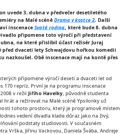
lon uvede 3. dubna v předvečer desetiletého
remiéry na Malé scéně
Drama v kostce 2
. Další
laví inscenace
Svatá rodina
, které bude 8. dubna
Divadlo připomene toto výročí při představení
dubna, na které přislíbil účast režisér Juraj
ý před dvaceti lety Schwajdovu hořkou komedii
ku nazkoušel. Obě inscenace mají na kontě přes
terých připomene výročí deseti a dvaceti let od
es 170 repríz. První je na programu inscenace
2008 v režii
Jiřího Havelky
, původně studenta
l hrát a režírovat na Malé scéně Ypsilonky už
nosti tohoto prostoru, který je programově místem
odnes vedení divadla klade důraz jako na živý,
lňování podstaty studiovosti. V současném
ra Vrška, Jiřinu Vackovou, Daniela Švába, Andreje