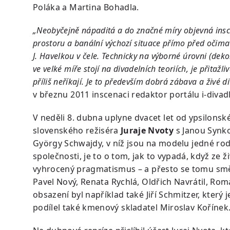
Poláka a Martina Bohadla.
„Neobyčejně nápaditá a do značné míry objevná insce
prostoru a banální výchozí situace přímo před očima
J. Havelkou v čele. Technicky na výborné úrovni (deko
ve velké míře stojí na divadelních teoriích, je přitažl
příliš neříkají. Je to především dobrá zábava a živé d
v březnu 2011 inscenaci redaktor portálu i-divadl
V neděli 8. dubna uplyne dvacet let od ypsilon
slovenského režiséra
Juraje Nvoty
s Janou Synko
György Schwajdy, v níž jsou na modelu jedné ro
společnosti, je to o tom, jak to vypadá, když ze ž
vyhrocený pragmatismus – a přesto se tomu směje
Pavel Nový, Renata Rychlá, Oldřich Navrátil, Ro
obsazení byl například také Jiří Schmitzer, kter
podílel také kmenový skladatel Miroslav Kořínek