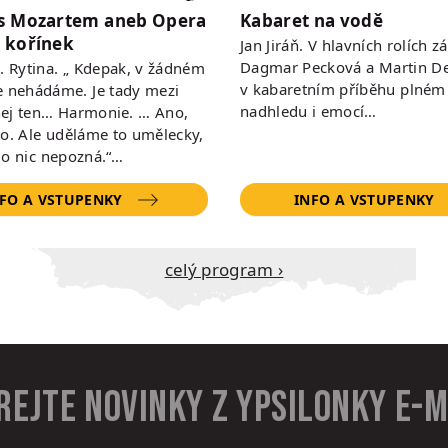
s Mozartem aneb Opera
Kabaret na vodě
 kořínek
Jan Jiráň. V hlavních rolích zá
Dagmar Pecková a Martin De
 R. Rytina. „ Kdepak, v žádném
v kabaretním příběhu plném
e nehádáme. Je tady mezi
nadhledu i emocí…
ej ten… Harmonie. … Ano,
to. Ale uděláme to umělecky,
do nic nepozná.“…
FO A VSTUPENKY
INFO A VSTUPENKY
Celý program ›
rejte novinky z Ypsilonky e-