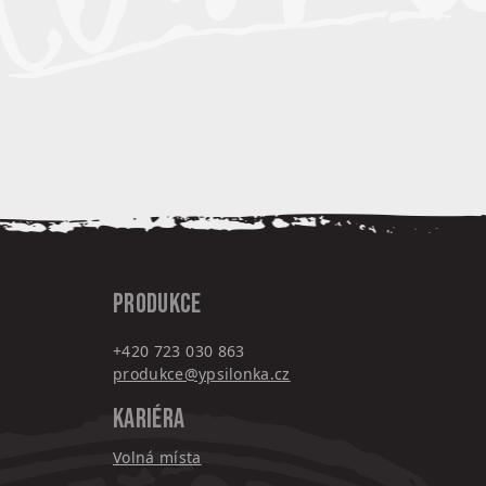
PRODUKCE
+420 7
23 030 863
produkce@ypsilonka.cz
KARIÉRA
Volná místa