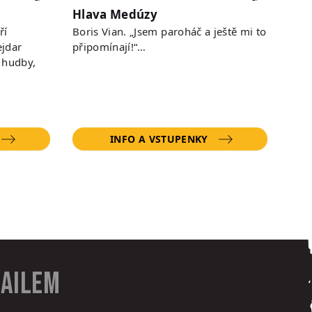
Hlava Medúzy
ří
Boris Vian. „Jsem paroháč a ještě mi to
jdar
připomínají!“…
 hudby,
INFO A VSTUPENKY
mailem