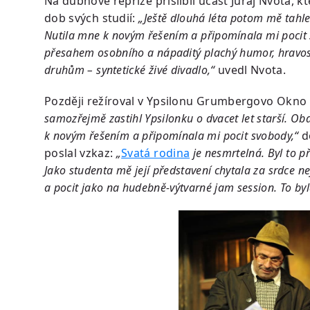
Na dubnové repríze přislíbil účast Juraj Nvota, k
dob svých studií:
„Ještě dlouhá léta potom mě tahl
Nutila mne k novým řešením a připomínala mi pocit sv
přesahem osobního a nápaditý plachý humor, hravos
druhům – syntetické živé divadlo,“
uvedl Nvota.
Později režíroval v Ypsilonu Grumbergovo Okno 
samozřejmě zastihl Ypsilonku o dvacet let starší. Ob
k novým řešením a připomínala mi pocit svobody,“
do
poslal vzkaz:
„
Svatá rodina
je nesmrtelná. Byl to př
Jako studenta mě její představení chytala za srdce ne
a pocit jako na hudebně-výtvarné jam session. To byl