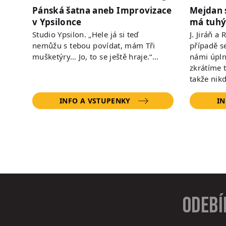
Pánská šatna aneb Improvizace
Mejdan 
v Ypsilonce
má tuhý
Studio Ypsilon. „Hele já si teď
J. Jiráň a
nemůžu s tebou povídat, mám Tři
případě s
mušketýry… Jo, to se ještě hraje.“…
námi úpln
zkrátíme 
takže nik
INFO A VSTUPENKY
IN
Odebí