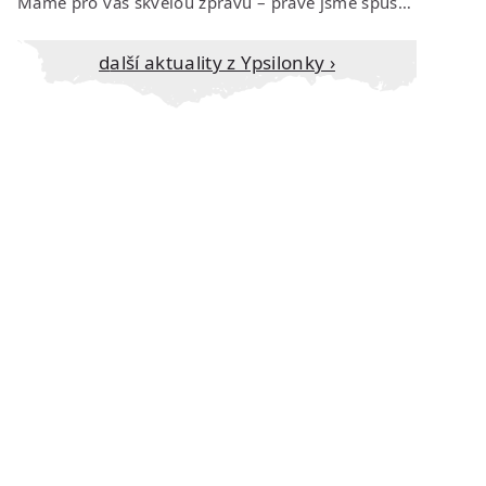
Máme pro vás skvělou zprávu – právě jsme spustili prodej vstupenek na říjen…
Další aktuality z Ypsilonky ›