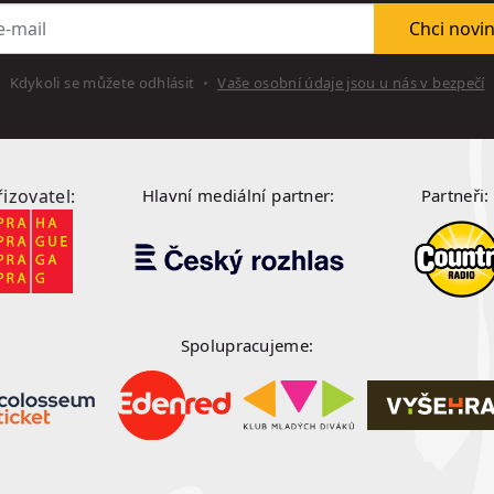
l
Chci novi
Kdykoli se můžete odhlásit
Vaše osobní údaje jsou u nás v bezpečí
řizovatel:
Hlavní mediální partner:
Partneři:
Spolupracujeme: