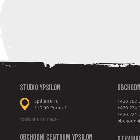
Studio Ypsilon
Obchodn
Spálená 16
+420 702 
110 00
Praha 1
+420 224 
+420 224 
Ypsilonka na mapě
›
obchodni@
Obchodní centrum
Ypsilon
Otevíra