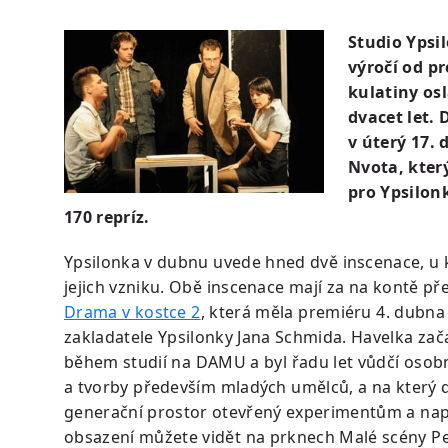
Studio Ypsi
výročí od p
kulatiny os
dvacet let. 
v úterý 17. 
Nvota, kter
pro Ypsilon
170 repríz.
Ypsilonka v dubnu uvede hned dvě inscenace, u k
jejich vzniku. Obě inscenace mají za na kontě př
Drama v kostce 2
, která měla premiéru 4. dubna 
zakladatele Ypsilonky Jana Schmida. Havelka zača
během studií na DAMU a byl řadu let vůdčí osob
a tvorby především mladých umělců, a na který d
generační prostor otevřený experimentům a nap
obsazení můžete vidět na prknech Malé scény Pet