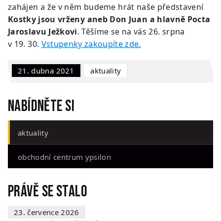
zahájen a že v něm budeme hrát naše představení
Kostky jsou vrženy aneb Don Juan a hlavně Pocta
Jaroslavu Ježkovi
. Těšíme se na vás 26. srpna
v 19. 30.
Vstupenky zakoupíte zde.
21. dubna 2021
Aktuality
Nabídněte si
aktuality
obchodní centrum ypsilon
Právě se stalo
23. července 2026