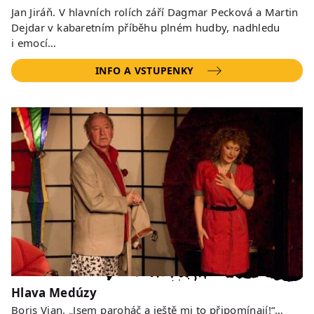
Jan Jiráň. V hlavních rolích září Dagmar Pecková a Martin
Dejdar v kabaretním příběhu plném hudby, nadhledu
i emocí…
INFO A VSTUPENKY
Hlava Medúzy
Boris Vian. „Jsem paroháč a ještě mi to připomínají!“…