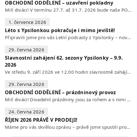
OBCHODNÍ ODDĚLENÍ – uzavření pokladny
Milí diváci! V termínu 27.7. až 31.7. 2026 bude naše POKLADNA z technických…
1. července 2026
Léto s Ypsilonkou pokračuje i mimo jeviště!
Připravili jsme pro vás Letní podcasty z Ypsilonky – novou sérii rozhovorů s…
29. června 2026
Slavnostní zahájení 62. sezony Ypsilonky – 9.9.
2026
Ve středu 9. září 2026 ve 12.00 hodin slavnostně zahájíme novou divadelní…
29. června 2026
OBCHODNÍ ODDĚLENÍ – prázdninový provoz
Milí diváci! Divadelní prázdniny jsou za rohem a s nimi se mění i otevírací…
24. června 2026
ŘÍJEN 2026 PRÁVĚ V PRODEJI!
Máme pro vás skvělou zprávu – právě jsme spustili prodej vstupenek na říjen…