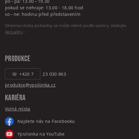
po – pá: 13.00 – 19.30
pokud se nehraje: 13.00 - 18.00 hod
so – ne: hodinu před představením
Otevírací doba pokladny se může měnit podle sezóny, sledujte
Aktuality
›
PRODUKCE
+420 7
23 030 863
produkce@ypsilonka.cz
KARIÉRA
Volná místa
Najdete nás na Facebooku
Ypsilonka na YouTube