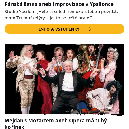
Pánská šatna aneb Improvizace v Ypsilonce
Studio Ypsilon. „Hele já si teď nemůžu s tebou povídat,
mám Tři mušketýry… Jo, to se ještě hraje.“…
INFO A VSTUPENKY
Mejdan s Mozartem aneb Opera má tuhý
kořínek