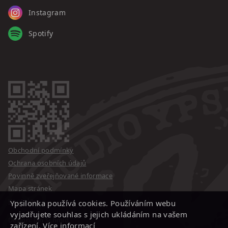
Instagram
Spotify
Obchodní podmínky
Ochrana osobních údajů
Povinně zveřejňované informace
Mapa stránek
Kontakty
Ypsilonka používá cookies. Používáním webu
vyjadřujete souhlas s jejich ukládáním na vašem
Design: Jan Schmid
zařízení.
Více informací