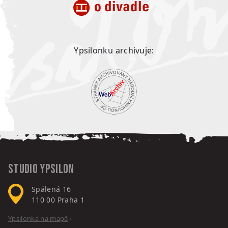
Ypsilonku archivuje:
Studio Ypsilon
Spálená 16
110 00
Praha 1
Ypsilonka na mapě
›