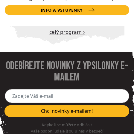
INFO A VSTUPENKY
Celý program ›
Odebírejte novinky z Ypsilonky e-
mailem
Zadejte Váš e-mail
Chci novinky e-mailem!
Kdykoli se můžete odhlásit
Vaše osobní údaje jsou u nás v bezpečí