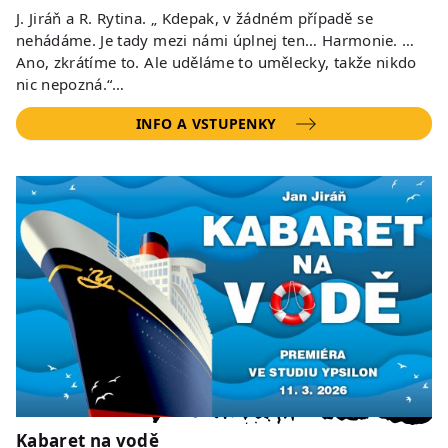
J. Jiráň a R. Rytina. „ Kdepak, v žádném případě se
nehádáme. Je tady mezi námi úplnej ten… Harmonie. …
Ano, zkrátíme to. Ale uděláme to umělecky, takže nikdo
nic nepozná.“…
INFO A VSTUPENKY
Kabaret na vodě