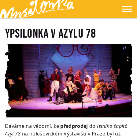
Přejít na hlavní obsah
Přejít na navigaci
Přejít na hledání
Ypsilonka
☰
YPSILONKA V AZYLU 78
Dáváme na vědomí, že
předprodej
do
letního šapitó
Azyl 78
na holešovickém Výstavišti v Praze byl už