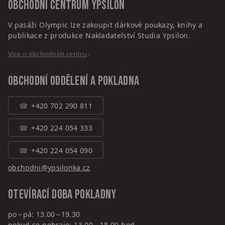
Obchodní centrum
Ypsilon
V pasáži Olympic lze zakoupit dárkové poukazy, knihy a
publikace z produkce Nakladatelství Studia Ypsilon.
Více o obchodním centru
›
Obchodní oddělení a pokladna
+420 702 290 811
+420 224 054 333
+420 224 054 090
obchodni@ypsilonka.cz
Otevírací doba pokladny
po – pá: 13.00 – 19.30
pokud se nehraje: 13.00 - 18.00 hod