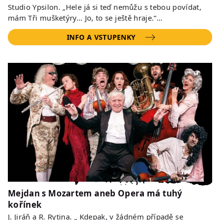
Studio Ypsilon. „Hele já si teď nemůžu s tebou povídat,
mám Tři mušketýry… Jo, to se ještě hraje.“…
INFO A VSTUPENKY
Mejdan s Mozartem aneb Opera má tuhý
kořínek
J. Jiráň a R. Rytina. „ Kdepak, v žádném případě se