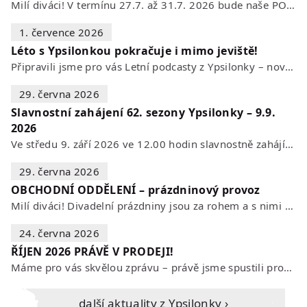
Milí diváci! V termínu 27.7. až 31.7. 2026 bude naše POKLADNA z technických…
1. července 2026
Léto s Ypsilonkou pokračuje i mimo jeviště!
Připravili jsme pro vás Letní podcasty z Ypsilonky – novou sérii rozhovorů s…
29. června 2026
Slavnostní zahájení 62. sezony Ypsilonky – 9.9.
2026
Ve středu 9. září 2026 ve 12.00 hodin slavnostně zahájíme novou divadelní…
29. června 2026
OBCHODNÍ ODDĚLENÍ – prázdninový provoz
Milí diváci! Divadelní prázdniny jsou za rohem a s nimi se mění i otevírací…
24. června 2026
ŘÍJEN 2026 PRÁVĚ V PRODEJI!
Máme pro vás skvělou zprávu – právě jsme spustili prodej vstupenek na říjen…
Další aktuality z Ypsilonky ›