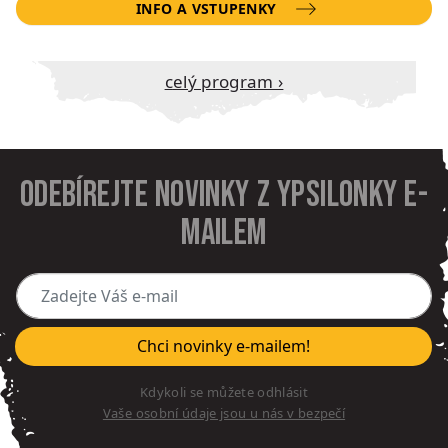
INFO A VSTUPENKY
Celý program ›
Odebírejte novinky z Ypsilonky e-
mailem
Zadejte Váš e-mail
Chci novinky e-mailem!
Kdykoli se můžete odhlásit
Vaše osobní údaje jsou u nás v bezpečí