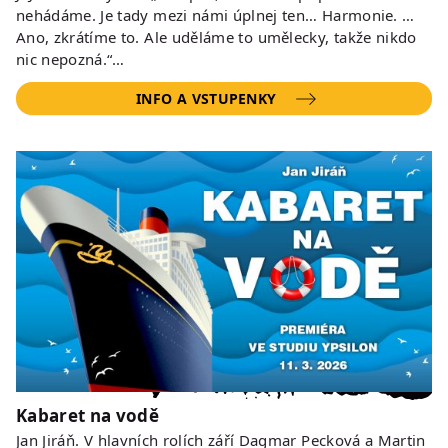
nehádáme. Je tady mezi námi úplnej ten… Harmonie. …
Ano, zkrátíme to. Ale uděláme to umělecky, takže nikdo
nic nepozná.“…
INFO A VSTUPENKY
Kabaret na vodě
Jan Jiráň. V hlavních rolích září Dagmar Pecková a Martin