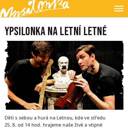
Přejít na hlavní obsah
Přejít na navigaci
Přejít na hledání
Ypsilonka
☰
YPSILONKA NA LETNÍ LETNÉ
Děti s sebou a hurá na Letnou, kde ve středu
25. 8. od 14 hod. hrajeme naše živé a vtipné