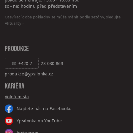
so – ne: hodinu před představením
Otevírací doba pokladny se může měnit podle sezóny, sledujte
Aktuality
›
PRODUKCE
+420 7
23 030 863
produkce@ypsilonka.cz
KARIÉRA
Volná místa
Najdete nás na Facebooku
Ypsilonka na YouTube
Instagram