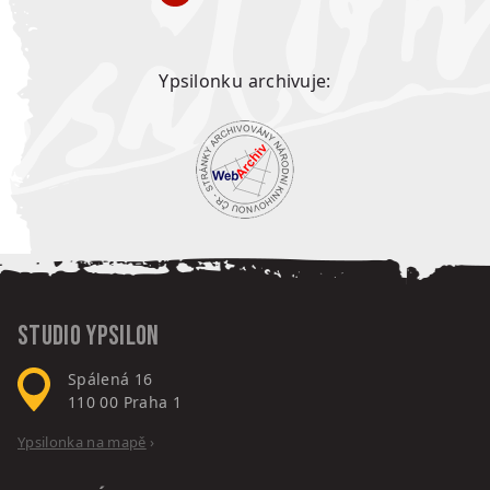
Ypsilonku archivuje:
Studio Ypsilon
Spálená 16
110 00
Praha 1
Ypsilonka na mapě
›