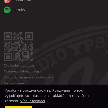
Spotify
Obchodní podmínky
Ochrana osobních údajů
Povinně zveřejňované informace
Mapa stránek
Kontakty
Ypsilonka používá cookies. Používáním webu
vyjadřujete souhlas s jejich ukládáním na vašem
Design: Jan Schmid
zařízení.
Více informací
Copyright © Studio Ypsilon
1963 – 2026