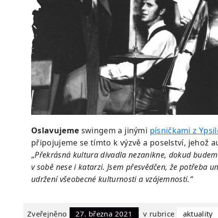
Oslavujeme
swingem a jinými
písničkami z Ypsi
připojujeme se tímto k výzvě a poselství, jehož 
„
Překrásná kultura divadla nezanikne, dokud budem
v sobě nese i katarzi. Jsem přesvědčen, že potřeba u
udržení všeobecné kulturnosti a vzájemnosti.“
Zveřejněno
27. března 2021
v rubrice
Aktuality