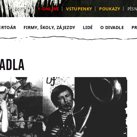
ZPRAVODAJ
Y-ONLINE
VSTUPENKY
POUKAZY
PÍS
ERTOÁR
FIRMY, ŠKOLY, ZÁJEZDY
LIDÉ
O DIVADLE
P
VADLA