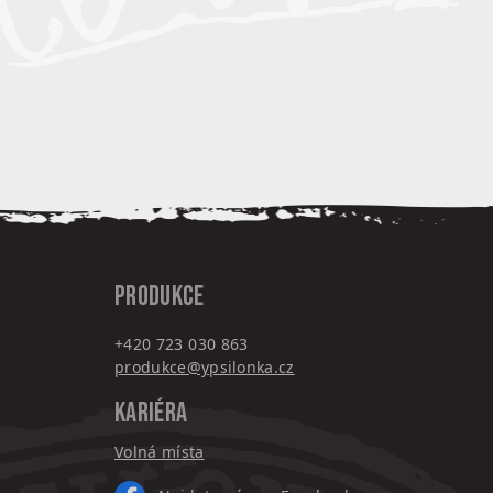
PRODUKCE
+420 7
23 030 863
produkce@ypsilonka.cz
KARIÉRA
Volná místa