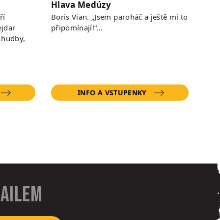
Hlava Medúzy
ří
Boris Vian. „Jsem paroháč a ještě mi to
jdar
připomínají!“…
 hudby,
INFO A VSTUPENKY
mailem