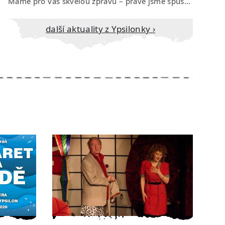
Máme pro vás skvělou zprávu – právě jsme spustili prodej vstupenek na říjen…
Další aktuality z Ypsilonky ›