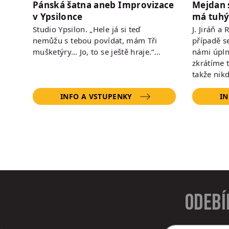
Pánská šatna aneb Improvizace
Mejdan 
v Ypsilonce
má tuhý
Studio Ypsilon. „Hele já si teď
J. Jiráň a
nemůžu s tebou povídat, mám Tři
případě s
mušketýry… Jo, to se ještě hraje.“…
námi úpln
zkrátíme 
takže nik
INFO A VSTUPENKY
IN
Odebí