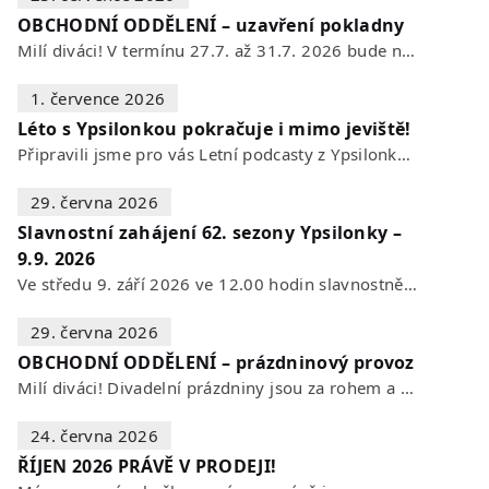
OBCHODNÍ ODDĚLENÍ – uzavření pokladny
Milí diváci! V termínu 27.7. až 31.7. 2026 bude naše POKLADNA z technických…
1. července 2026
Léto s Ypsilonkou pokračuje i mimo jeviště!
Připravili jsme pro vás Letní podcasty z Ypsilonky – novou sérii rozhovorů s…
29. června 2026
Slavnostní zahájení 62. sezony Ypsilonky –
9.9. 2026
Ve středu 9. září 2026 ve 12.00 hodin slavnostně zahájíme novou divadelní…
29. června 2026
OBCHODNÍ ODDĚLENÍ – prázdninový provoz
Milí diváci! Divadelní prázdniny jsou za rohem a s nimi se mění i otevírací…
24. června 2026
ŘÍJEN 2026 PRÁVĚ V PRODEJI!