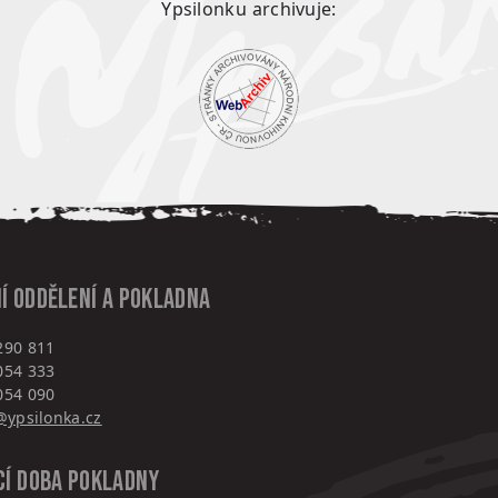
Ypsilonku archivuje:
í oddělení a pokladna
290 811
054 333
054 090
ypsilonka.cz
cí doba pokladny