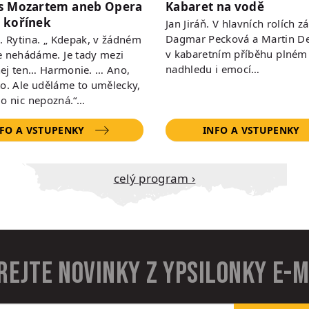
s Mozartem aneb Opera
Kabaret na vodě
 kořínek
Jan Jiráň. V hlavních rolích zá
Dagmar Pecková a Martin De
 R. Rytina. „ Kdepak, v žádném
v kabaretním příběhu plném
e nehádáme. Je tady mezi
nadhledu i emocí…
ej ten… Harmonie. … Ano,
to. Ale uděláme to umělecky,
do nic nepozná.“…
FO A VSTUPENKY
INFO A VSTUPENKY
Celý program ›
rejte novinky z Ypsilonky e-