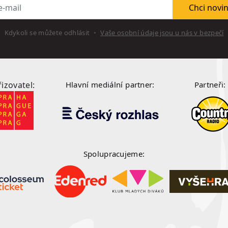
l
Chci novi
Kdykoli se můžete odhlásit
Vaše osobní údaje jsou u nás v bezpečí
řizovatel:
Hlavní mediální partner:
Partneři:
Spolupracujeme: