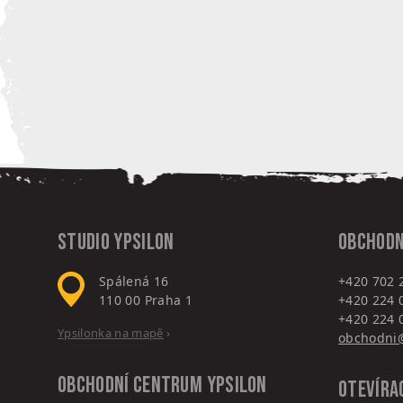
Studio Ypsilon
Obchodn
Spálená 16
+420 702 
110 00
Praha 1
+420 224 
+420 224 
Ypsilonka na mapě
›
obchodni@
Obchodní centrum
Ypsilon
Otevíra