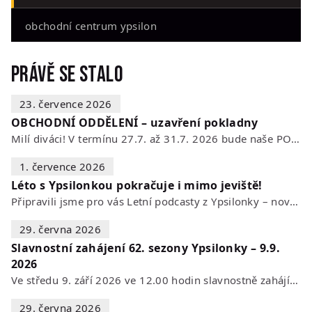
obchodní centrum ypsilon
Právě se stalo
23. července 2026
OBCHODNÍ ODDĚLENÍ – uzavření pokladny
Milí diváci! V termínu 27.7. až 31.7. 2026 bude naše POKLADNA z technických…
1. července 2026
Léto s Ypsilonkou pokračuje i mimo jeviště!
Připravili jsme pro vás Letní podcasty z Ypsilonky – novou sérii rozhovorů s…
29. června 2026
Slavnostní zahájení 62. sezony Ypsilonky – 9.9.
2026
Ve středu 9. září 2026 ve 12.00 hodin slavnostně zahájíme novou divadelní…
29. června 2026