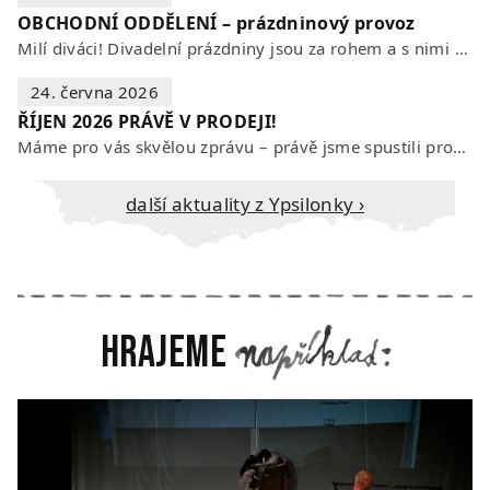
OBCHODNÍ ODDĚLENÍ – prázdninový provoz
Milí diváci! Divadelní prázdniny jsou za rohem a s nimi se mění i otevírací…
24. června 2026
ŘÍJEN 2026 PRÁVĚ V PRODEJI!
Máme pro vás skvělou zprávu – právě jsme spustili prodej vstupenek na říjen…
Další aktuality z Ypsilonky ›
Hrajeme