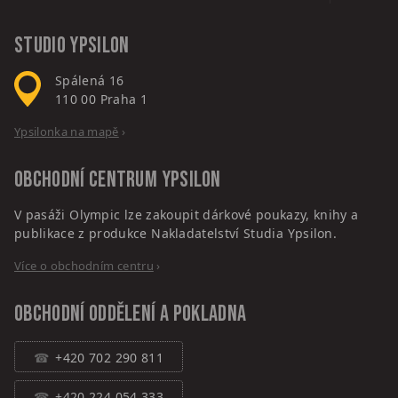
Studio Ypsilon
Spálená 16
110 00
Praha 1
Ypsilonka na mapě
›
Obchodní centrum
Ypsilon
V pasáži Olympic lze zakoupit dárkové poukazy, knihy a
publikace z produkce Nakladatelství Studia Ypsilon.
Více o obchodním centru
›
Obchodní oddělení a pokladna
+420 702 290 811
+420 224 054 333