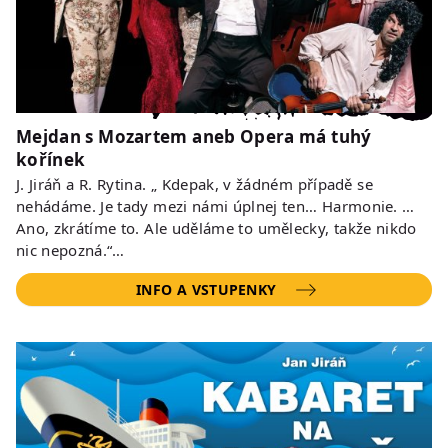
Mejdan s Mozartem aneb Opera má tuhý
kořínek
J. Jiráň a R. Rytina. „ Kdepak, v žádném případě se
nehádáme. Je tady mezi námi úplnej ten… Harmonie. …
Ano, zkrátíme to. Ale uděláme to umělecky, takže nikdo
nic nepozná.“…
INFO A VSTUPENKY