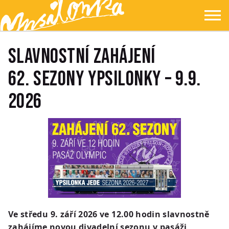
Přejít na hlavní obsah
Přejít na navigaci
Přejít na hledání
Ypsilonka
☰
Slavnostní zahájení
62. sezony Ypsilonky – 9.9.
2026
Ve středu 9. září 2026 ve 12.00 hodin slavnostně
zahájíme novou divadelní sezonu v pasáži