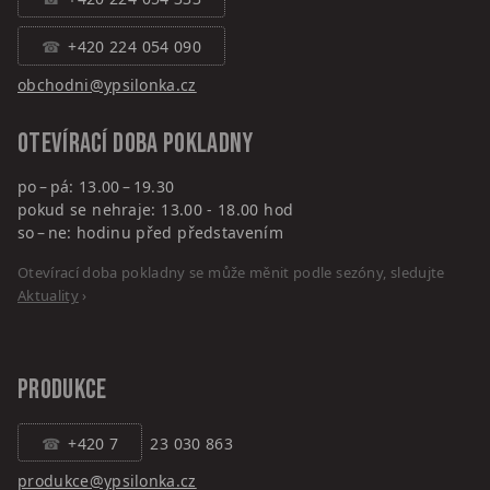
+420 224 054 090
obchodni@ypsilonka.cz
Otevírací doba pokladny
po – pá: 13.00 – 19.30
pokud se nehraje: 13.00 - 18.00 hod
so – ne: hodinu před představením
Otevírací doba pokladny se může měnit podle sezóny, sledujte
Aktuality
›
PRODUKCE
+420 7
23 030 863
produkce@ypsilonka.cz