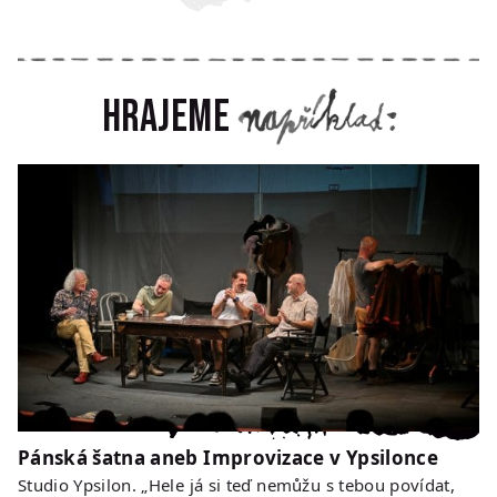
Hrajeme
Pánská šatna aneb Improvizace v Ypsilonce
Studio Ypsilon. „Hele já si teď nemůžu s tebou povídat,