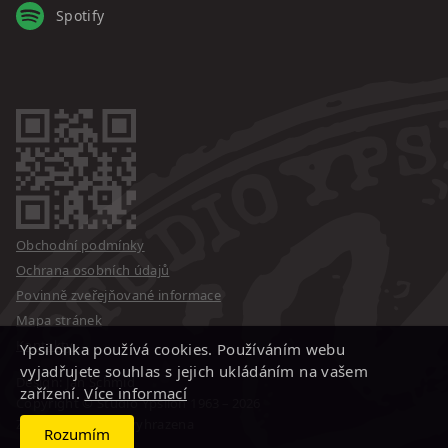
Spotify
Obchodní podmínky
Ochrana osobních údajů
Povinně zveřejňované informace
Mapa stránek
Kontakty
Ypsilonka používá cookies. Používáním webu
vyjadřujete souhlas s jejich ukládáním na vašem
Design: Jan Schmid
zařízení.
Více informací
Copyright © Studio Ypsilon
1963 – 2026
Změna programu vyhrazena
Rozumím