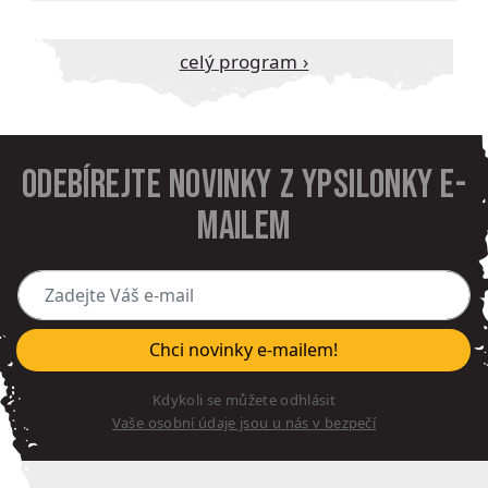
Celý program ›
Odebírejte novinky z Ypsilonky e-
mailem
Zadejte Váš e-mail
Chci novinky e-mailem!
Kdykoli se můžete odhlásit
Vaše osobní údaje jsou u nás v bezpečí