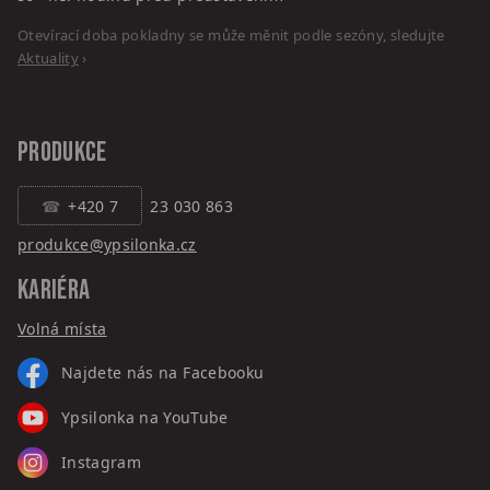
Otevírací doba pokladny se může měnit podle sezóny, sledujte
Aktuality
›
PRODUKCE
+420 7
23 030 863
produkce@ypsilonka.cz
KARIÉRA
Volná místa
Najdete nás na Facebooku
Ypsilonka na YouTube
Instagram