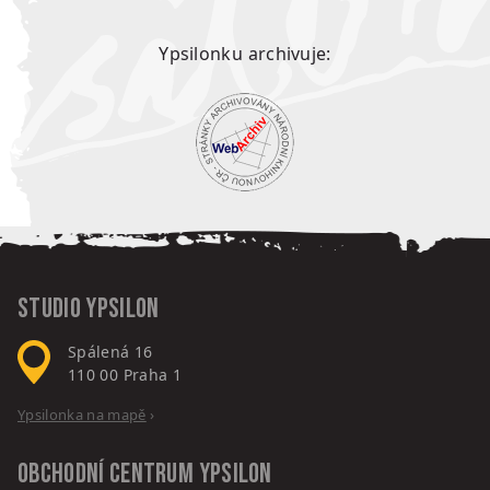
Ypsilonku archivuje:
Studio Ypsilon
Spálená 16
110 00
Praha 1
Ypsilonka na mapě
›
Obchodní centrum
Ypsilon