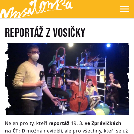
Přejít na hlavní obsah
Přejít na navigaci
Přejít na hledání
Ypsilonka
☰
REPORTÁŽ Z VOSIČKY
Nejen pro ty, kteří
reportáž
19. 3.
ve Zprávičkách
na ČT: D
možná neviděli, ale pro všechny, kteří se už