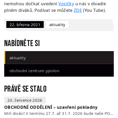
nemohou dočkat uvedení
Vosičky
u nás v divadle
plném diváků. Podívat se můžete
ZDE
(You Tube).
22. března 2021
Aktuality
Nabídněte si
aktuality
obchodní centrum ypsilon
Právě se stalo
23. července 2026
OBCHODNÍ ODDĚLENÍ – uzavření pokladny
Milí diváci! V termínu 27.7. až 31.7. 2026 bude naše POKLADNA z technických…