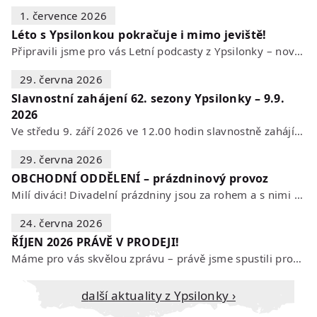
1. července 2026
Léto s Ypsilonkou pokračuje i mimo jeviště!
Připravili jsme pro vás Letní podcasty z Ypsilonky – novou sérii rozhovorů s…
29. června 2026
Slavnostní zahájení 62. sezony Ypsilonky – 9.9.
2026
Ve středu 9. září 2026 ve 12.00 hodin slavnostně zahájíme novou divadelní…
29. června 2026
OBCHODNÍ ODDĚLENÍ – prázdninový provoz
Milí diváci! Divadelní prázdniny jsou za rohem a s nimi se mění i otevírací…
24. června 2026
ŘÍJEN 2026 PRÁVĚ V PRODEJI!
Máme pro vás skvělou zprávu – právě jsme spustili prodej vstupenek na říjen…
Další aktuality z Ypsilonky ›