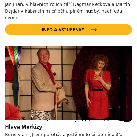
Jan Jiráň. V hlavních rolích září Dagmar Pecková a Martin
Dejdar v kabaretním příběhu plném hudby, nadhledu
i emocí…
INFO A VSTUPENKY
Hlava Medúzy
Boris Vian. „Jsem paroháč a ještě mi to připomínají!“…