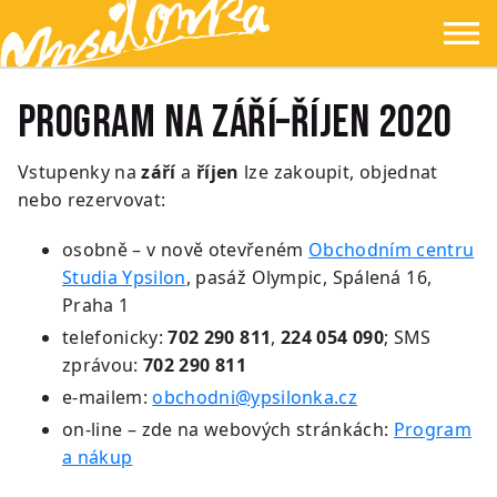
Přejít na hlavní obsah
Přejít na navigaci
Přejít na hledání
Ypsilonka
☰
Program na září–říjen 2020
Vstupenky na
září
a
říjen
lze zakoupit, objednat
nebo rezervovat:
osobně – v nově otevřeném
Obchodním centru
Studia Ypsilon
, pasáž Olympic, Spálená 16,
Praha 1
telefonicky:
702 290 811
,
224 054 090
; SMS
zprávou:
702 290 811
e-mailem:
obchodni@ypsilonka.cz
on-line – zde na webových stránkách:
Program
a nákup