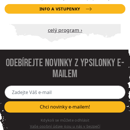
INFO A VSTUPENKY
Celý program ›
Odebírejte novinky z Ypsilonky e-
mailem
Zadejte Váš e-mail
Chci novinky e-mailem!
Kdykoli se můžete odhlásit
Vaše osobní údaje jsou u nás v bezpečí