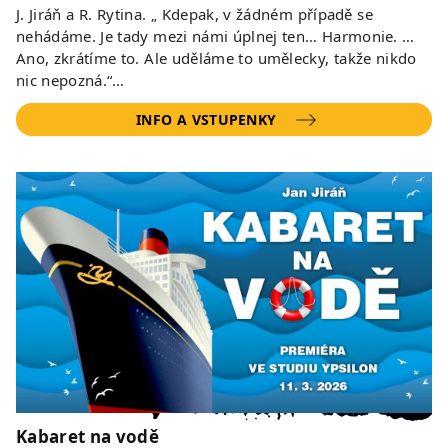
J. Jiráň a R. Rytina. „ Kdepak, v žádném případě se
nehádáme. Je tady mezi námi úplnej ten… Harmonie. …
Ano, zkrátíme to. Ale uděláme to umělecky, takže nikdo
nic nepozná.“…
INFO A VSTUPENKY
Kabaret na vodě