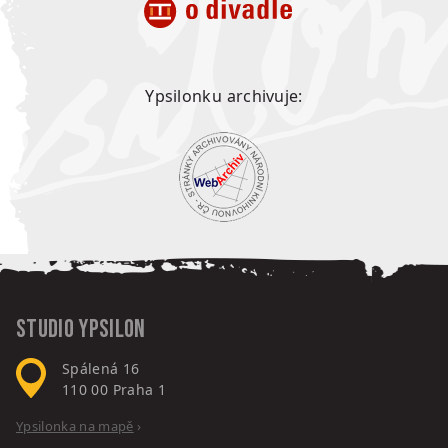
Ypsilonku archivuje:
Studio Ypsilon
Spálená 16
110 00
Praha 1
Ypsilonka na mapě
›