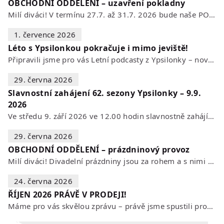
OBCHODNÍ ODDĚLENÍ – uzavření pokladny
Milí diváci! V termínu 27.7. až 31.7. 2026 bude naše POKLADNA z technických…
1. července 2026
Léto s Ypsilonkou pokračuje i mimo jeviště!
Připravili jsme pro vás Letní podcasty z Ypsilonky – novou sérii rozhovorů s…
29. června 2026
Slavnostní zahájení 62. sezony Ypsilonky – 9.9.
2026
Ve středu 9. září 2026 ve 12.00 hodin slavnostně zahájíme novou divadelní…
29. června 2026
OBCHODNÍ ODDĚLENÍ – prázdninový provoz
Milí diváci! Divadelní prázdniny jsou za rohem a s nimi se mění i otevírací…
24. června 2026
ŘÍJEN 2026 PRÁVĚ V PRODEJI!
Máme pro vás skvělou zprávu – právě jsme spustili prodej vstupenek na říjen…