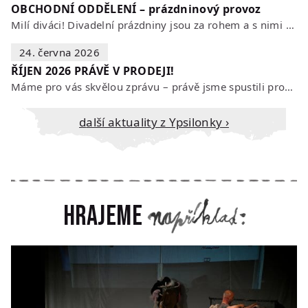
OBCHODNÍ ODDĚLENÍ – prázdninový provoz
Milí diváci! Divadelní prázdniny jsou za rohem a s nimi se mění i otevírací…
24. června 2026
ŘÍJEN 2026 PRÁVĚ V PRODEJI!
Máme pro vás skvělou zprávu – právě jsme spustili prodej vstupenek na říjen…
Další aktuality z Ypsilonky ›
Hrajeme