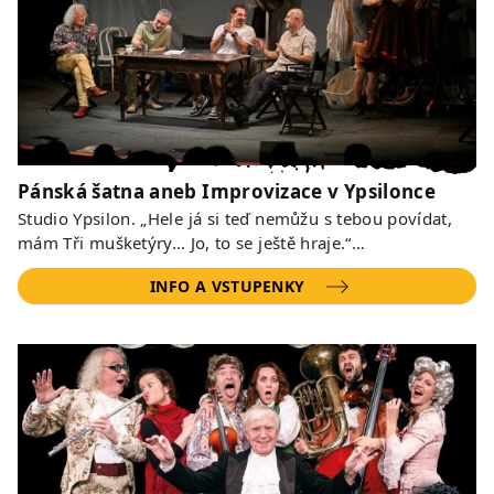
Pánská šatna aneb Improvizace v Ypsilonce
Studio Ypsilon. „Hele já si teď nemůžu s tebou povídat,
mám Tři mušketýry… Jo, to se ještě hraje.“…
INFO A VSTUPENKY