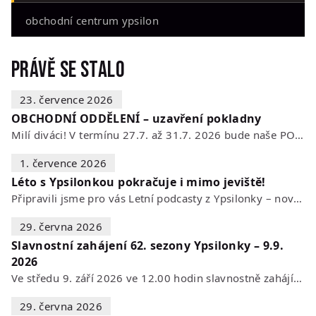
obchodní centrum ypsilon
Právě se stalo
23. července 2026
OBCHODNÍ ODDĚLENÍ – uzavření pokladny
Milí diváci! V termínu 27.7. až 31.7. 2026 bude naše POKLADNA z technických…
1. července 2026
Léto s Ypsilonkou pokračuje i mimo jeviště!
Připravili jsme pro vás Letní podcasty z Ypsilonky – novou sérii rozhovorů s…
29. června 2026
Slavnostní zahájení 62. sezony Ypsilonky – 9.9.
2026
Ve středu 9. září 2026 ve 12.00 hodin slavnostně zahájíme novou divadelní…
29. června 2026