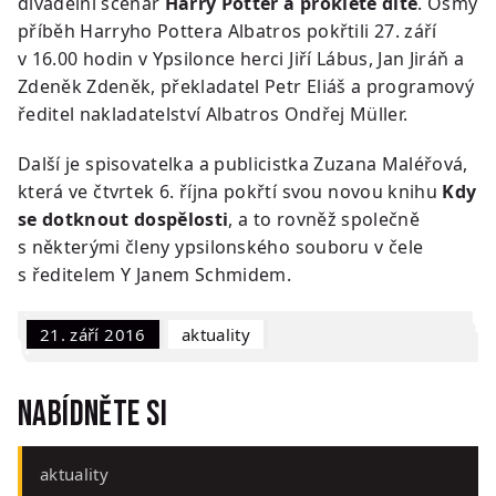
divadelní scénář
Harry Potter a prokleté dítě
. Osmý
příběh Harryho Pottera Albatros pokřtili 27. září
v 16.00 hodin v Ypsilonce herci Jiří Lábus, Jan Jiráň a
Zdeněk Zdeněk, překladatel Petr Eliáš a programový
ředitel nakladatelství Albatros Ondřej Müller.
Další je spisovatelka a publicistka Zuzana Maléřová,
která ve čtvrtek 6. října pokřtí svou novou knihu
Kdy
se dotknout dospělosti
, a to rovněž společně
s některými členy ypsilonského souboru v čele
s ředitelem Y Janem Schmidem.
21. září 2016
Aktuality
Nabídněte si
aktuality