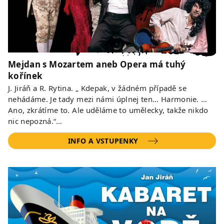
Mejdan s Mozartem aneb Opera má tuhý
kořínek
J. Jiráň a R. Rytina. „ Kdepak, v žádném případě se
nehádáme. Je tady mezi námi úplnej ten… Harmonie. …
Ano, zkrátíme to. Ale uděláme to umělecky, takže nikdo
nic nepozná.“…
INFO A VSTUPENKY