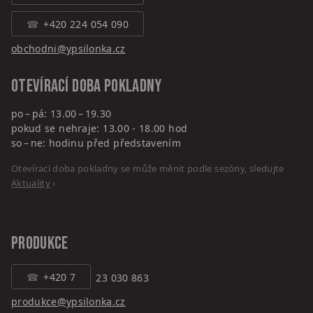
+420 224 054 090
obchodni@ypsilonka.cz
Otevírací doba pokladny
po – pá: 13.00 – 19.30
pokud se nehraje: 13.00 - 18.00 hod
so – ne: hodinu před představením
Otevírací doba pokladny se může měnit podle sezóny, sledujte
Aktuality
›
PRODUKCE
+420 7
23 030 863
produkce@ypsilonka.cz