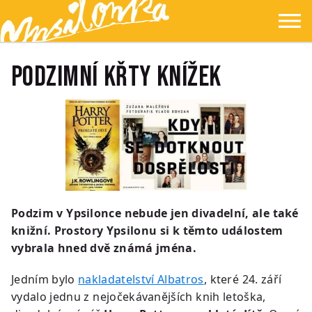
Přejít na hlavní obsah
Přejít na navigaci
Přejít na hledání
Ypsilonka
☰
Podzimní křty knížek
Podzim v Ypsilonce nebude jen divadelní, ale také
knižní. Prostory Ypsilonu si k těmto událostem
vybrala hned dvě známá jména.
Jedním bylo
nakladatelství Albatros
, které 24. září
vydalo jednu z nejočekávanějších knih letoška,