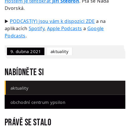
Hostem je tentokrát
Jiří Štědroň
. Ptá se Naďa
Dvorská.
▶️
PODCAST(Y) jsou vám k dispozici ZDE
a na
aplikacích
Spotify
,
Apple Podcasts
a
Google
Podcasts
.
9. dubna 2021
Aktuality
Nabídněte si
aktuality
obchodní centrum ypsilon
Právě se stalo