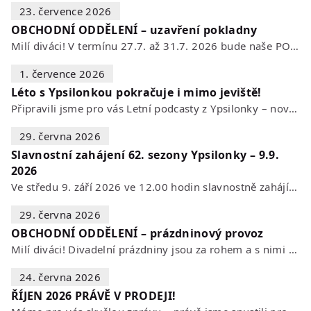
23. července 2026
OBCHODNÍ ODDĚLENÍ – uzavření pokladny
Milí diváci! V termínu 27.7. až 31.7. 2026 bude naše POKLADNA z technických…
1. července 2026
Léto s Ypsilonkou pokračuje i mimo jeviště!
Připravili jsme pro vás Letní podcasty z Ypsilonky – novou sérii rozhovorů s…
29. června 2026
Slavnostní zahájení 62. sezony Ypsilonky – 9.9.
2026
Ve středu 9. září 2026 ve 12.00 hodin slavnostně zahájíme novou divadelní…
29. června 2026
OBCHODNÍ ODDĚLENÍ – prázdninový provoz
Milí diváci! Divadelní prázdniny jsou za rohem a s nimi se mění i otevírací…
24. června 2026
ŘÍJEN 2026 PRÁVĚ V PRODEJI!