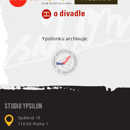
Ypsilonku archivuje:
Studio Ypsilon
Spálená 16
110 00
Praha 1