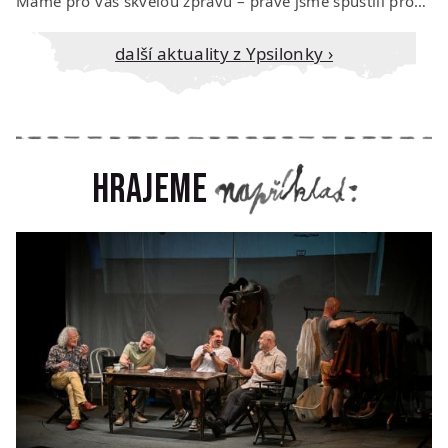
Máme pro vás skvělou zprávu – právě jsme spustili prodej vstupenek na říjen…
Další aktuality z Ypsilonky ›
Hrajeme