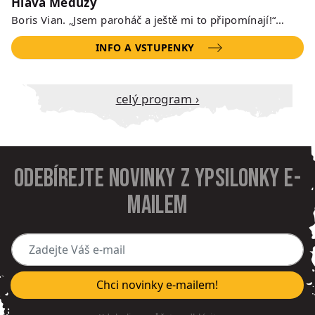
Hlava Medúzy
Boris Vian. „Jsem paroháč a ještě mi to připomínají!“…
INFO A VSTUPENKY
Celý program ›
Odebírejte novinky z Ypsilonky e-
mailem
Zadejte Váš e-mail
Chci novinky e-mailem!