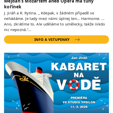
Mejdan s Mozartem aneb Opera má tuhý
kořínek
J. Jiráň a R. Rytina. „ Kdepak, v žádném případě se
nehádáme. Je tady mezi námi úplnej ten… Harmonie. …
Ano, zkrátíme to. Ale uděláme to umělecky, takže nikdo
nic nepozná.“…
INFO A VSTUPENKY