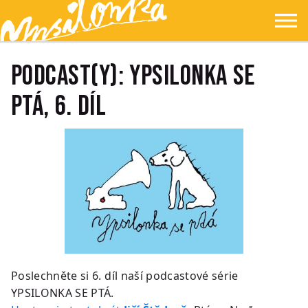
Přejít na hlavní obsah
Přejít na navigaci
Přejít na hledání
Ypsilonka
☰
PODCAST(Y): YPSILONKA SE
PTÁ, 6. díl
Poslechněte si 6. díl naší podcastové série
YPSILONKA SE PTÁ.