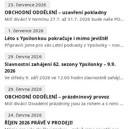
23. července 2026
OBCHODNÍ ODDĚLENÍ – uzavření pokladny
Milí diváci! V termínu 27.7. až 31.7. 2026 bude naše POKLADNA z technických…
1. července 2026
Léto s Ypsilonkou pokračuje i mimo jeviště!
Připravili jsme pro vás Letní podcasty z Ypsilonky – novou sérii rozhovorů s…
29. června 2026
Slavnostní zahájení 62. sezony Ypsilonky – 9.9.
2026
Ve středu 9. září 2026 ve 12.00 hodin slavnostně zahájíme novou divadelní…
29. června 2026
OBCHODNÍ ODDĚLENÍ – prázdninový provoz
Milí diváci! Divadelní prázdniny jsou za rohem a s nimi se mění i otevírací…
24. června 2026
ŘÍJEN 2026 PRÁVĚ V PRODEJI!