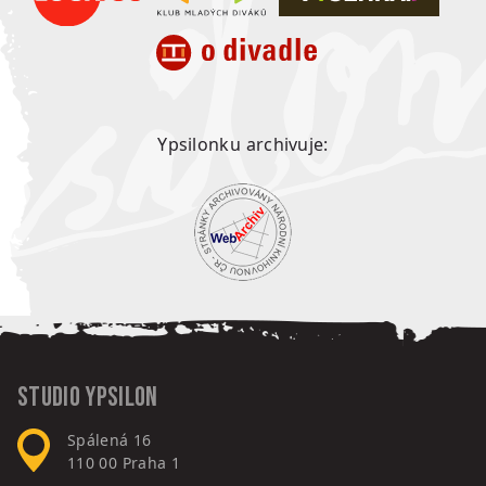
Ypsilonku archivuje:
Studio Ypsilon
Spálená 16
110 00
Praha 1