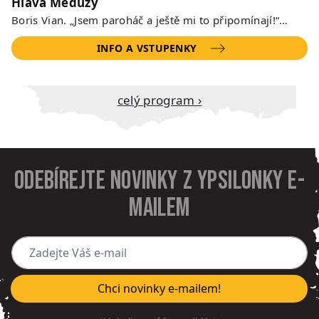
Hlava Medúzy
Boris Vian. „Jsem paroháč a ještě mi to připomínají!“…
INFO A VSTUPENKY
Celý program ›
Odebírejte novinky z Ypsilonky e-
mailem
Zadejte Váš e-mail
Chci novinky e-mailem!