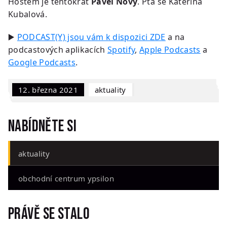
Hostem je tentokrát
Pavel Nový
. Ptá se Kateřina
Kubalová.
▶️
PODCAST(Y) jsou vám k dispozici ZDE
a na
podcastových aplikacích
Spotify
,
Apple Podcasts
a
Google Podcasts
.
12. března 2021
Aktuality
Nabídněte si
aktuality
obchodní centrum ypsilon
Právě se stalo