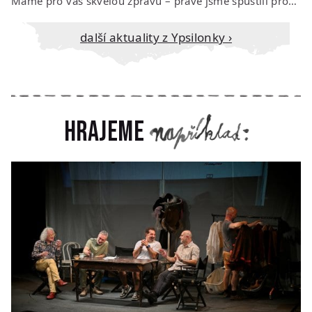
Máme pro vás skvělou zprávu – právě jsme spustili prodej vstupenek na říjen…
Další aktuality z Ypsilonky ›
Hrajeme