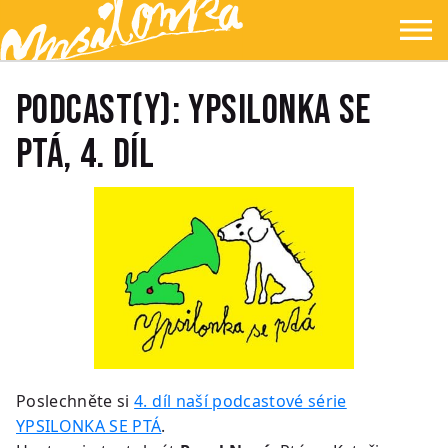
Přejít na hlavní obsah
Přejít na navigaci
Přejít na hledání
Ypsilonka
☰
PODCAST(Y): YPSILONKA SE
PTÁ, 4. díl
Poslechněte si
4. díl naší podcastové série
YPSILONKA SE PTÁ
.