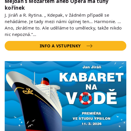
Mejdan s Mozartem aneb Opera má tuhý
kořínek
J. Jiráň a R. Rytina. „ Kdepak, v žádném případě se
nehádáme. Je tady mezi námi úplnej ten… Harmonie. …
Ano, zkrátíme to. Ale uděláme to umělecky, takže nikdo
nic nepozná.“…
INFO A VSTUPENKY