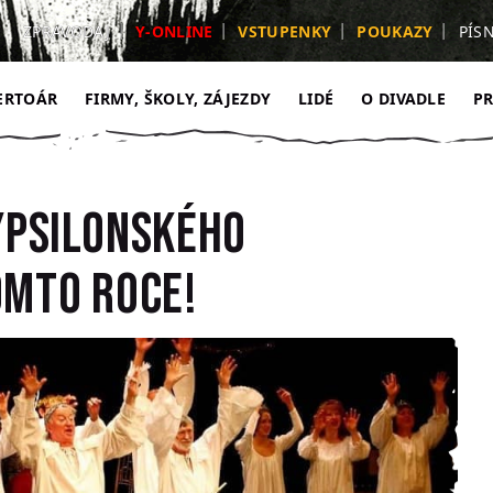
ZPRAVODAJ
Y-ONLINE
VSTUPENKY
POUKAZY
PÍS
ERTOÁR
FIRMY, ŠKOLY, ZÁJEZDY
LIDÉ
O DIVADLE
P
ypsilonského
omto roce!