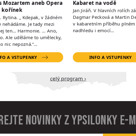
s Mozartem aneb Opera
Kabaret na vodě
 kořínek
Jan Jiráň. V hlavních rolích zá
Dagmar Pecková a Martin De
 R. Rytina. „ Kdepak, v žádném
v kabaretním příběhu plném
e nehádáme. Je tady mezi
nadhledu i emocí…
ej ten… Harmonie. … Ano,
to. Ale uděláme to umělecky,
do nic nepozná.“…
FO A VSTUPENKY
INFO A VSTUPENKY
Celý program ›
rejte novinky z Ypsilonky e-