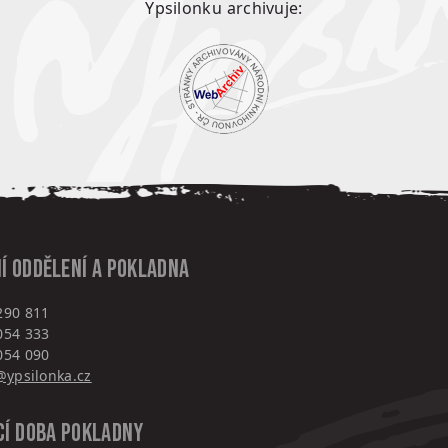
Ypsilonku archivuje:
í oddělení a pokladna
290 811
054 333
054 090
ypsilonka.cz
cí doba pokladny