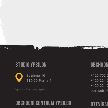
Studio Ypsilon
Obchodn
Spálená 16
+420 702 
110 00
Praha 1
+420 224 
+420 224 
Ypsilonka na mapě
›
obchodni@
Obchodní centrum
Ypsilon
Otevíra