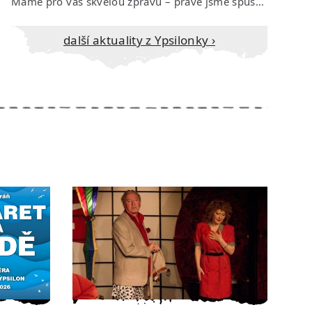
Máme pro vás skvělou zprávu – právě jsme spustili prodej vstupenek na říjen…
Další aktuality z Ypsilonky ›