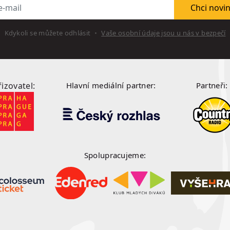
l
Chci novi
Kdykoli se můžete odhlásit
Vaše osobní údaje jsou u nás v bezpečí
řizovatel:
Hlavní mediální partner:
Partneři:
Spolupracujeme: