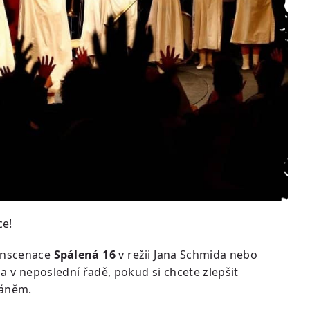
ce!
 inscenace
Spálená 16
v režii Jana Schmida nebo
a v neposlední řadě, pokud si chcete zlepšit
ráněm.