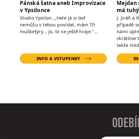
Pánská šatna aneb Improvizace
Mejdan 
v Ypsilonce
má tuhý
Studio Ypsilon. „Hele já si teď
J. Jiráň a
nemůžu s tebou povídat, mám Tři
případě s
mušketýry… Jo, to se ještě hraje.“…
námi úpln
zkrátíme 
takže nik
INFO A VSTUPENKY
IN
Odebí