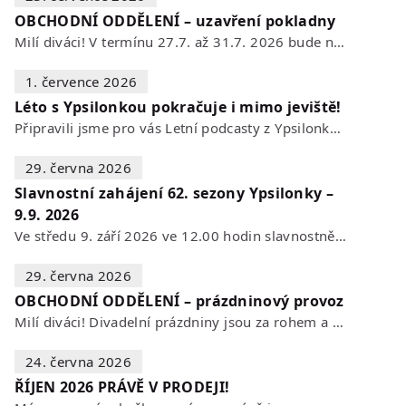
OBCHODNÍ ODDĚLENÍ – uzavření pokladny
Milí diváci! V termínu 27.7. až 31.7. 2026 bude naše POKLADNA z technických…
1. července 2026
Léto s Ypsilonkou pokračuje i mimo jeviště!
Připravili jsme pro vás Letní podcasty z Ypsilonky – novou sérii rozhovorů s…
29. června 2026
Slavnostní zahájení 62. sezony Ypsilonky –
9.9. 2026
Ve středu 9. září 2026 ve 12.00 hodin slavnostně zahájíme novou divadelní…
29. června 2026
OBCHODNÍ ODDĚLENÍ – prázdninový provoz
Milí diváci! Divadelní prázdniny jsou za rohem a s nimi se mění i otevírací…
24. června 2026
ŘÍJEN 2026 PRÁVĚ V PRODEJI!