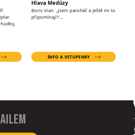
Hlava Medúzy
ří
Boris Vian. „Jsem paroháč a ještě mi to
jdar
připomínají!“…
 hudby,
INFO A VSTUPENKY
mailem