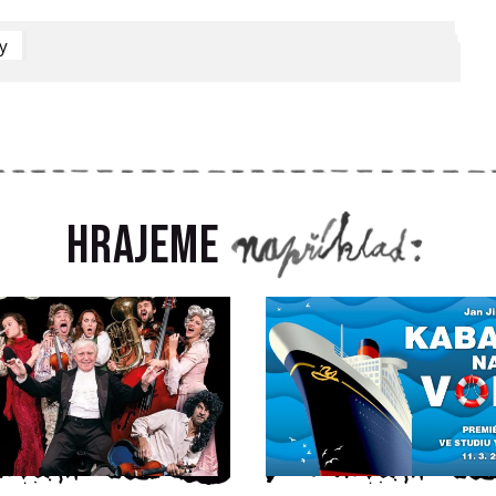
ty
Hrajeme