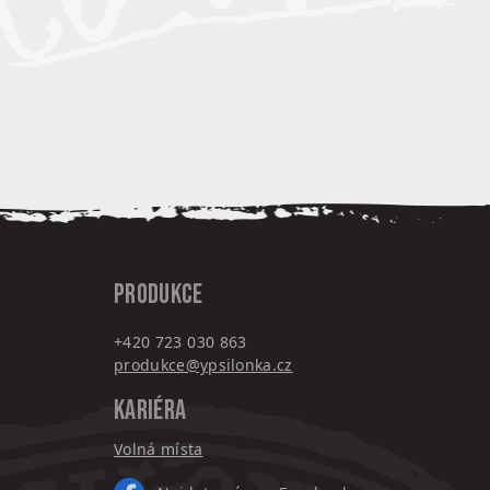
PRODUKCE
+420 7
23 030 863
produkce@ypsilonka.cz
KARIÉRA
Volná místa