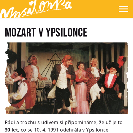
Přejít na hlavní obsah
Přejít na navigaci
Přejít na hledání
Ypsilonka
☰
MOZART V YPSILONCE
Rádi a trochu s údivem si připomínáme, že už je to
30 let
, co se 10. 4. 1991 odehrála v Ypsilonce