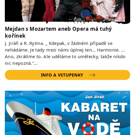
Mejdan s Mozartem aneb Opera má tuhý
kořínek
J. Jiráň a R. Rytina. „ Kdepak, v žádném případě se
nehádáme. Je tady mezi námi úplnej ten… Harmonie. …
Ano, zkrátíme to. Ale uděláme to umělecky, takže nikdo
nic nepozná.“…
INFO A VSTUPENKY