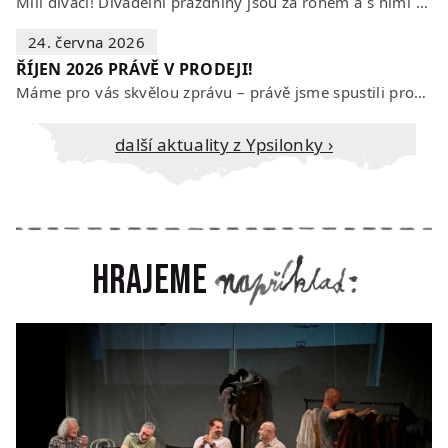
Milí diváci! Divadelní prázdniny jsou za rohem a s nimi se mění i otevírací…
24. června 2026
ŘÍJEN 2026 PRÁVĚ V PRODEJI!
Máme pro vás skvělou zprávu – právě jsme spustili prodej vstupenek na říjen…
Další aktuality z Ypsilonky ›
Hrajeme