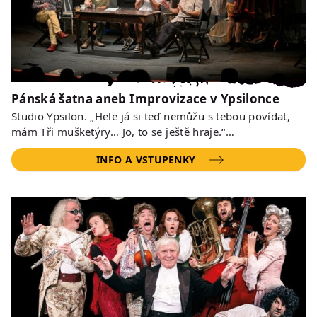
Pánská šatna aneb Improvizace v Ypsilonce
Studio Ypsilon. „Hele já si teď nemůžu s tebou povídat,
mám Tři mušketýry… Jo, to se ještě hraje.“…
INFO A VSTUPENKY