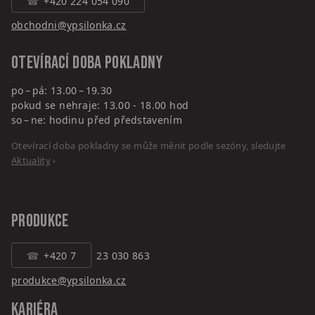
+420 224 054 090
obchodni@ypsilonka.cz
Otevírací doba pokladny
po – pá: 13.00 – 19.30
pokud se nehraje: 13.00 - 18.00 hod
so – ne: hodinu před představením
Otevírací doba pokladny se může měnit podle sezóny, sledujte
Aktuality
›
PRODUKCE
+420 7
23 030 863
produkce@ypsilonka.cz
KARIÉRA