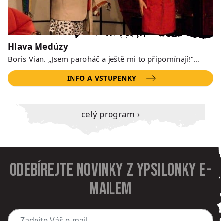
Hlava Medúzy
Boris Vian. „Jsem paroháč a ještě mi to připomínají!“…
INFO A VSTUPENKY
Celý program ›
Odebírejte novinky z Ypsilonky e-
mailem
Zadejte Váš e-mail