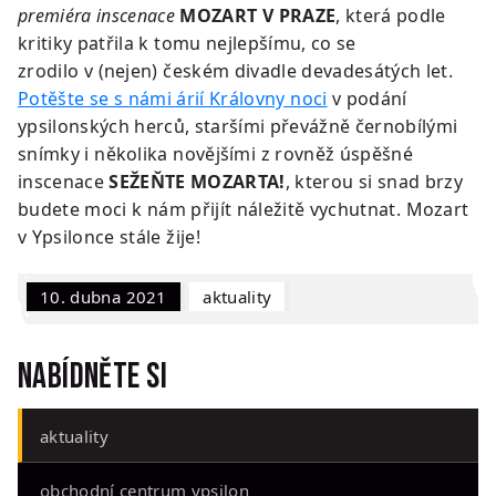
premiéra
inscenace
MOZART V PRAZE
, která podle
kritiky patřila k tomu nejlepšímu, co se
zrodilo v (nejen) českém divadle devadesátých let.
Potěšte se s námi árií Královny noci
v podání
ypsilonských herců, staršími převážně černobílými
snímky i několika novějšími z rovněž úspěšné
inscenace
SEŽEŇTE MOZARTA!
, kterou si snad brzy
budete moci k nám přijít náležitě vychutnat. Mozart
v Ypsilonce stále žije!
10. dubna 2021
Aktuality
Nabídněte si
aktuality
obchodní centrum ypsilon