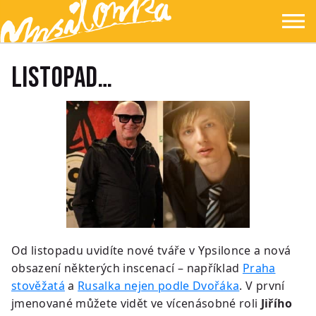
Přejít na hlavní obsah
Přejít na navigaci
Přejít na hledání
Ypsilonka
☰
Listopad…
Od listopadu uvidíte nové tváře v Ypsilonce a nová
obsazení některých inscenací – například
Praha
stověžatá
a
Rusalka nejen podle Dvořáka
. V první
jmenované můžete vidět ve vícenásobné roli
Jiřího