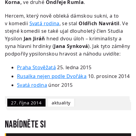
Korna,
ve druhé
Ondřeje Rumla
.
Hercem, který nově obleká dámskou sukni, a to
v komedii
Svatá rodina
, se stal
Oldřich Navrátil
. Ve
stejné komedii se také ujal dlouholetý člen Studia
Ypsilon
Jan Jiráň
hned dvou úloh – kriminalisty a
syna hlavni hrdinky (
Jana Synková
). Jak tyto záměny
podpořily ypsilonskou hravost a náhodu uvidíte:
Praha Stověžatá
25. ledna 2015
Rusalka nejen podle Dvořáka
10. prosince 2014
Svatá rodina
únor 2015
27. října 2014
Aktuality
Nabídněte si