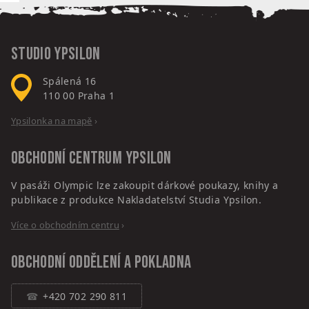
Studio Ypsilon
Spálená 16
110 00
Praha 1
Ypsilonka na mapě
›
Obchodní centrum
Ypsilon
V pasáži Olympic lze zakoupit dárkové poukazy, knihy a
publikace z produkce Nakladatelství Studia Ypsilon.
Více o obchodním centru
›
Obchodní oddělení a pokladna
+420 702 290 811