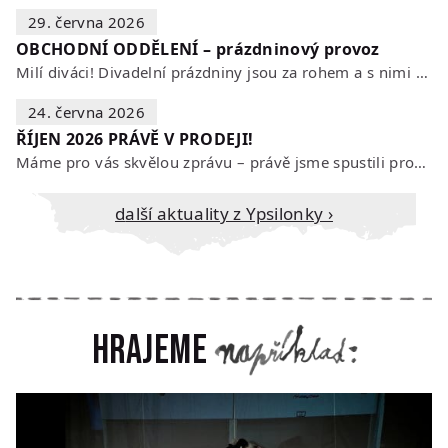
29. června 2026
OBCHODNÍ ODDĚLENÍ – prázdninový provoz
Milí diváci! Divadelní prázdniny jsou za rohem a s nimi se mění i otevírací…
24. června 2026
ŘÍJEN 2026 PRÁVĚ V PRODEJI!
Máme pro vás skvělou zprávu – právě jsme spustili prodej vstupenek na říjen…
Další aktuality z Ypsilonky ›
Hrajeme