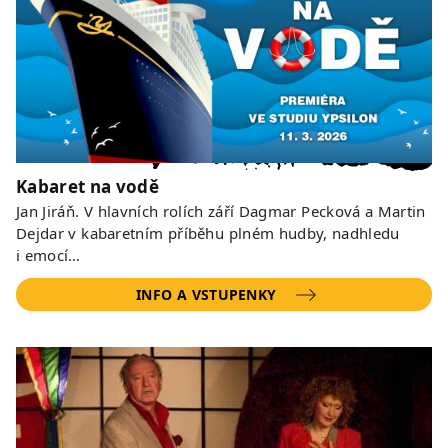
Kabaret na vodě
Jan Jiráň. V hlavních rolích září Dagmar Pecková a Martin
Dejdar v kabaretním příběhu plném hudby, nadhledu
i emocí…
INFO A VSTUPENKY