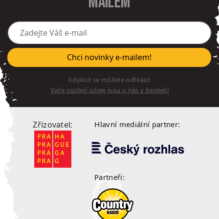
mailem
Zadejte Váš e-mail
Chci novinky e-mailem!
Kdykoli se můžete odhlásit
Vaše osobní údaje jsou u nás v bezpečí
Zřizovatel:
Hlavní mediální partner:
Partneři: