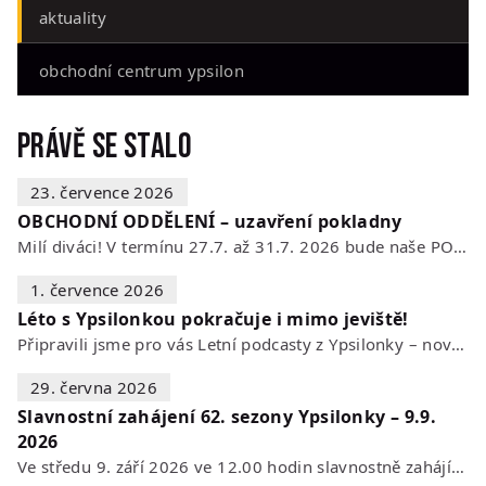
aktuality
obchodní centrum ypsilon
Právě se stalo
23. července 2026
OBCHODNÍ ODDĚLENÍ – uzavření pokladny
Milí diváci! V termínu 27.7. až 31.7. 2026 bude naše POKLADNA z technických…
1. července 2026
Léto s Ypsilonkou pokračuje i mimo jeviště!
Připravili jsme pro vás Letní podcasty z Ypsilonky – novou sérii rozhovorů s…
29. června 2026
Slavnostní zahájení 62. sezony Ypsilonky – 9.9.
2026
Ve středu 9. září 2026 ve 12.00 hodin slavnostně zahájíme novou divadelní…