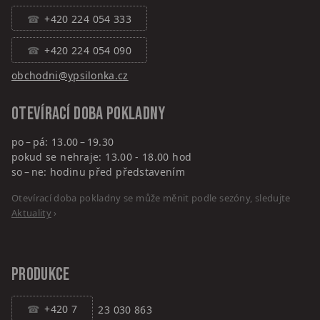
+420 224 054 333
+420 224 054 090
obchodni@ypsilonka.cz
Otevírací doba pokladny
po – pá: 13.00 – 19.30
pokud se nehraje: 13.00 - 18.00 hod
so – ne: hodinu před představením
Otevírací doba pokladny se může měnit podle sezóny, sledujte
Aktuality
›
PRODUKCE
+420 7
23 030 863