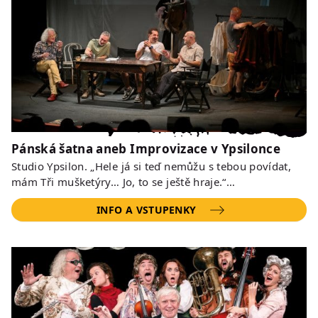
Pánská šatna aneb Improvizace v Ypsilonce
Studio Ypsilon. „Hele já si teď nemůžu s tebou povídat,
mám Tři mušketýry… Jo, to se ještě hraje.“…
INFO A VSTUPENKY