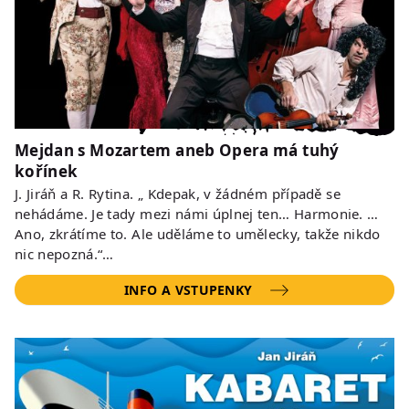
Mejdan s Mozartem aneb Opera má tuhý
kořínek
J. Jiráň a R. Rytina. „ Kdepak, v žádném případě se
nehádáme. Je tady mezi námi úplnej ten… Harmonie. …
Ano, zkrátíme to. Ale uděláme to umělecky, takže nikdo
nic nepozná.“…
INFO A VSTUPENKY