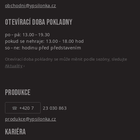
obchodni@ypsilonka.cz
Otevírací doba pokladny
po – pá: 13.00 – 19.30
pokud se nehraje: 13.00 - 18.00 hod
so – ne: hodinu před představením
Otevírací doba pokladny se může měnit podle sezóny, sledujte
Aktuality
›
PRODUKCE
+420 7
23 030 863
produkce@ypsilonka.cz
KARIÉRA