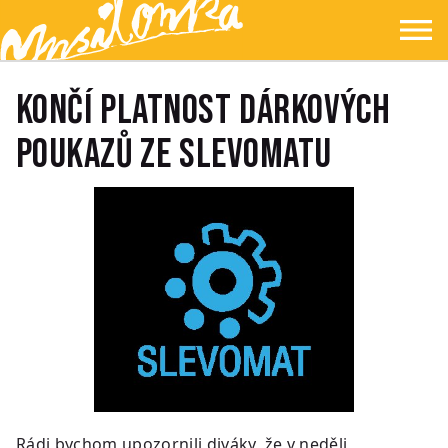
Přejít na hlavní obsah
Přejít na navigaci
Přejít na hledání
Ypsilonka
☰
Končí platnost dárkových
poukazů ze Slevomatu
Rádi bychom upozornili diváky, že v neděli