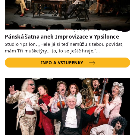
Pánská šatna aneb Improvizace v Ypsilonce
Studio Ypsilon. „Hele já si teď nemůžu s tebou povídat,
mám Tři mušketýry… Jo, to se ještě hraje.“…
INFO A VSTUPENKY