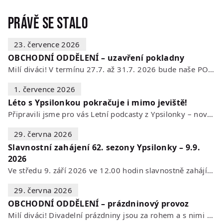
Právě se stalo
23. července 2026
OBCHODNÍ ODDĚLENÍ – uzavření pokladny
Milí diváci! V termínu 27.7. až 31.7. 2026 bude naše POKLADNA z technických…
1. července 2026
Léto s Ypsilonkou pokračuje i mimo jeviště!
Připravili jsme pro vás Letní podcasty z Ypsilonky – novou sérii rozhovorů s…
29. června 2026
Slavnostní zahájení 62. sezony Ypsilonky – 9.9.
2026
Ve středu 9. září 2026 ve 12.00 hodin slavnostně zahájíme novou divadelní…
29. června 2026
OBCHODNÍ ODDĚLENÍ – prázdninový provoz
Milí diváci! Divadelní prázdniny jsou za rohem a s nimi se mění i otevírací…