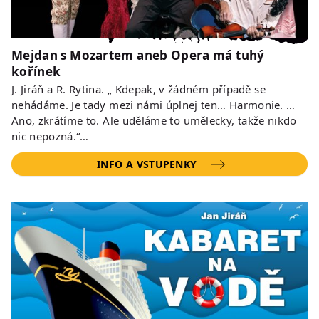
Mejdan s Mozartem aneb Opera má tuhý
kořínek
J. Jiráň a R. Rytina. „ Kdepak, v žádném případě se
nehádáme. Je tady mezi námi úplnej ten… Harmonie. …
Ano, zkrátíme to. Ale uděláme to umělecky, takže nikdo
nic nepozná.“…
INFO A VSTUPENKY