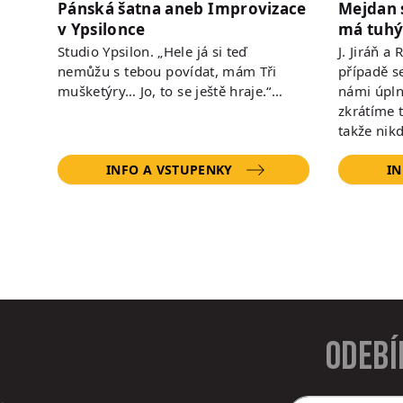
Pánská šatna aneb Improvizace
Mejdan 
v Ypsilonce
má tuhý
Studio Ypsilon. „Hele já si teď
J. Jiráň a
nemůžu s tebou povídat, mám Tři
případě s
mušketýry… Jo, to se ještě hraje.“…
námi úpln
zkrátíme 
takže nik
INFO A VSTUPENKY
IN
Odebí