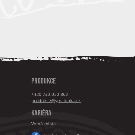
PRODUKCE
+420 7
23 030 863
produkce@ypsilonka.cz
KARIÉRA
Volná místa