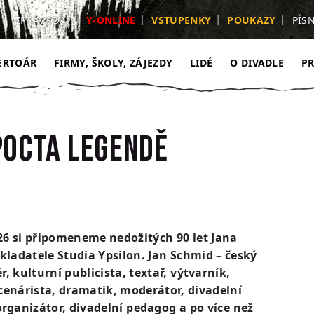
ZPRAVODAJ
Y-ONLINE
VSTUPENKY
POUKAZY
PÍS
ERTOÁR
FIRMY, ŠKOLY, ZÁJEZDY
LIDÉ
O DIVADLE
P
Pocta legendě
26 si připomeneme nedožitých 90 let Jana
kladatele Studia Ypsilon. Jan Schmid – český
ér, kulturní publicista, textař, výtvarník,
scenárista, dramatik, moderátor, divadelní
rganizátor, divadelní pedagog a po více než