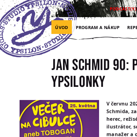
Přejít na hlavní obsah
Přejít na navigaci
Přejít na hledání
PODCAST(Y)
ÚVOD
PROGRAM A NÁKUP
REP
Jan Schmid 90: 
Ypsilonky
V červnu 20
Schmida, za
herec, režis
ilustrátor, 
manažer a o