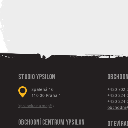
Studio Ypsilon
Obchodn
Spálená 16
+420 702 
110 00
Praha 1
+420 224 
+420 224 
Ypsilonka na mapě
›
obchodni@
Obchodní centrum
Ypsilon
Otevíra