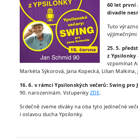
60 let první
divadle nes
Tuto výrazn
výjimečnými 
25. 5. před
z Ypsilonky
vzpomínat Al
Markéta Sýkorová, Jana Kopecká, Lilian Malkina, 
16. 6. v rámci Ypsilonských večerů: Swing pro
90. narozeninám. Vstupenky
ZDE
.
Srdečně zveme diváky na oba tyto jedinečné ve
i oslavou ducha Ypsilonky.