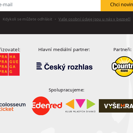
l
Chci novi
Kdykoli se můžete odhlásit
Vaše osobní údaje jsou u nás v bezpečí
řizovatel:
Hlavní mediální partner:
Partneři:
Spolupracujeme: