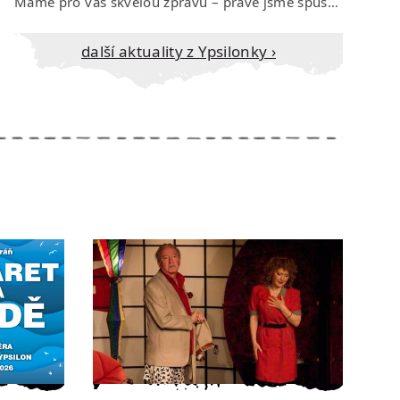
Máme pro vás skvělou zprávu – právě jsme spustili prodej vstupenek na říjen…
Další aktuality z Ypsilonky ›