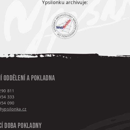
Ypsilonku archivuje:
í oddělení a pokladna
290 811
054 333
054 090
ypsilonka.cz
cí doba pokladny