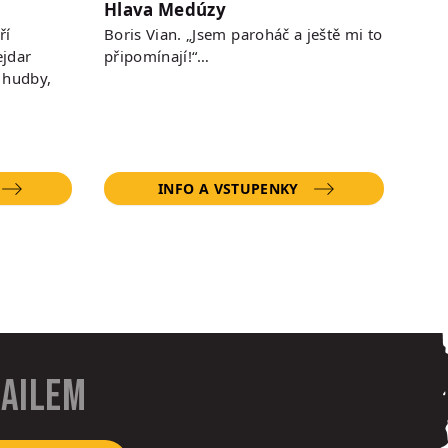
Hlava Medúzy
ří
Boris Vian. „Jsem paroháč a ještě mi to
jdar
připomínají!“…
 hudby,
INFO A VSTUPENKY
mailem