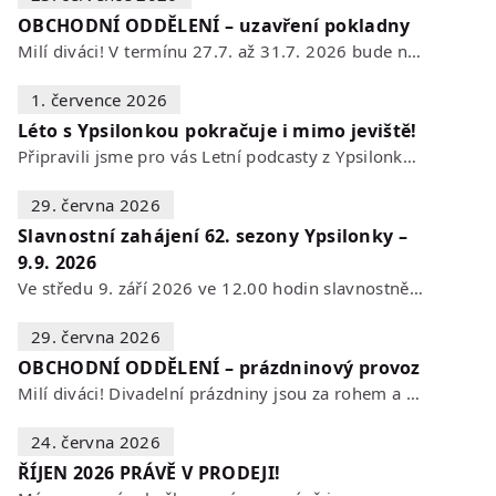
OBCHODNÍ ODDĚLENÍ – uzavření pokladny
Milí diváci! V termínu 27.7. až 31.7. 2026 bude naše POKLADNA z technických…
1. července 2026
Léto s Ypsilonkou pokračuje i mimo jeviště!
Připravili jsme pro vás Letní podcasty z Ypsilonky – novou sérii rozhovorů s…
29. června 2026
Slavnostní zahájení 62. sezony Ypsilonky –
9.9. 2026
Ve středu 9. září 2026 ve 12.00 hodin slavnostně zahájíme novou divadelní…
29. června 2026
OBCHODNÍ ODDĚLENÍ – prázdninový provoz
Milí diváci! Divadelní prázdniny jsou za rohem a s nimi se mění i otevírací…
24. června 2026
ŘÍJEN 2026 PRÁVĚ V PRODEJI!