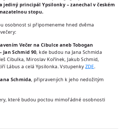
 a jediný principál Ypsilonky – zanechal v českém
mazatelnou stopu.
ou osobnost si připomeneme hned dvěma
večery:
stavením Večer na Cibulce aneb Tobogan
 – Jan Schmid 90
, kde budou na Jana Schmida
eš Cibulka, Miroslav Kořínek, Jakub Schmid,
Jiří Lábus a celá Ypsilonka. Vstupenky
ZDE
.
 Jana Schmida
, připravených k jeho nedožitým
čery, které budou poctou mimořádné osobnosti