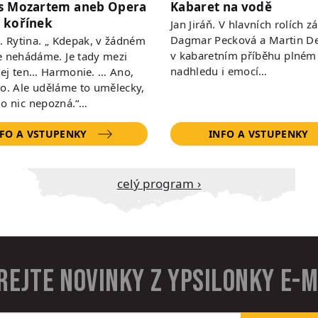
s Mozartem aneb Opera
Kabaret na vodě
 kořínek
Jan Jiráň. V hlavních rolích zá
Dagmar Pecková a Martin De
 R. Rytina. „ Kdepak, v žádném
v kabaretním příběhu plném
e nehádáme. Je tady mezi
nadhledu i emocí…
ej ten… Harmonie. … Ano,
to. Ale uděláme to umělecky,
do nic nepozná.“…
FO A VSTUPENKY
INFO A VSTUPENKY
Celý program ›
rejte novinky z Ypsilonky e-