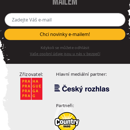
mailem
Zadejte Váš e-mail
Chci novinky e-mailem!
Kdykoli se můžete odhlásit
Vaše osobní údaje jsou u nás v bezpečí
Zřizovatel:
Hlavní mediální partner:
Partneři: