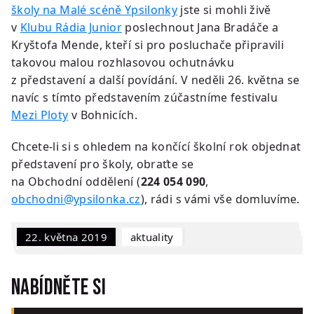
školy na Malé scéně Ypsilonky
jste si mohli živě
v
Klubu Rádia Junior
poslechnout Jana Bradáče a
Kryštofa Mende, kteří si pro posluchače připravili
takovou malou rozhlasovou ochutnávku
z představení a další povídání. V neděli 26. května se
navíc s tímto představením zúčastníme festivalu
Mezi Ploty
v Bohnicích.
Chcete-li si s ohledem na končící školní rok objednat
představení pro školy, obraťte se
na Obchodní oddělení (
224 054 090
,
obchodni@ypsilonka.cz
), rádi s vámi vše domluvíme.
22. května 2019
Aktuality
Nabídněte si