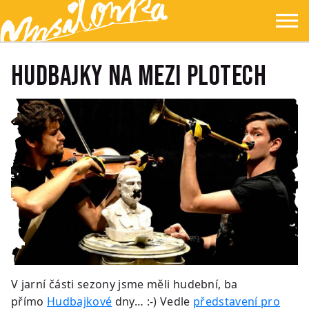
Přejít na hlavní obsah
Přejít na navigaci
Přejít na hledání
Ypsilonka
☰
Hudbajky na Mezi plotech
V jarní části sezony jsme měli hudební, ba
přímo
Hudbajkové
dny… :-) Vedle
představení pro