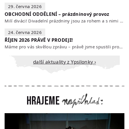
29. června 2026
OBCHODNÍ ODDĚLENÍ – prázdninový provoz
Milí diváci! Divadelní prázdniny jsou za rohem a s nimi se mění i otevírací…
24. června 2026
ŘÍJEN 2026 PRÁVĚ V PRODEJI!
Máme pro vás skvělou zprávu – právě jsme spustili prodej vstupenek na říjen…
Další aktuality z Ypsilonky ›
Hrajeme