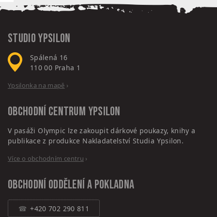
Studio Ypsilon
Spálená 16
110 00
Praha 1
Ypsilonka na mapě
›
Obchodní centrum
Ypsilon
V pasáži Olympic lze zakoupit dárkové poukazy, knihy a
publikace z produkce Nakladatelství Studia Ypsilon.
Více o obchodním centru
›
Obchodní oddělení a pokladna
+420 702 290 811