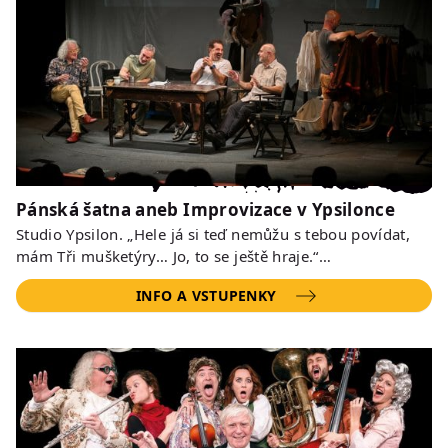
Pánská šatna aneb Improvizace v Ypsilonce
Studio Ypsilon. „Hele já si teď nemůžu s tebou povídat,
mám Tři mušketýry… Jo, to se ještě hraje.“…
INFO A VSTUPENKY