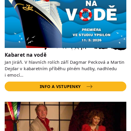
Kabaret na vodě
Jan Jiráň. V hlavních rolích září Dagmar Pecková a Martin
Dejdar v kabaretním příběhu plném hudby, nadhledu
i emocí…
INFO A VSTUPENKY