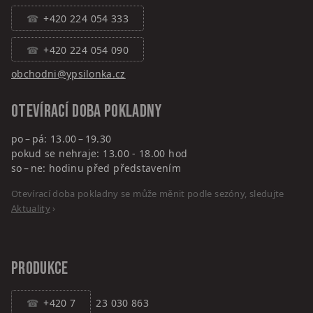
+420 224 054 333
+420 224 054 090
obchodni@ypsilonka.cz
Otevírací doba pokladny
po – pá: 13.00 – 19.30
pokud se nehraje: 13.00 - 18.00 hod
so – ne: hodinu před představením
Otevírací doba pokladny se může měnit podle sezóny, sledujte
Aktuality
›
PRODUKCE
+420 7
23 030 863