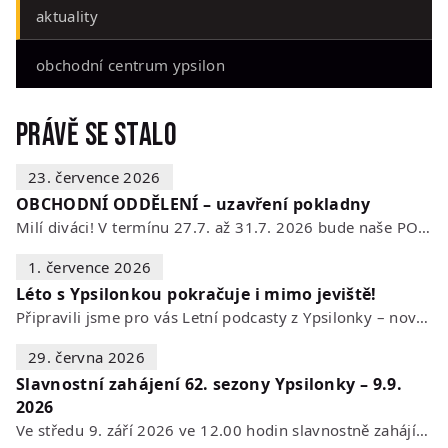
aktuality
obchodní centrum ypsilon
Právě se stalo
23. července 2026
OBCHODNÍ ODDĚLENÍ – uzavření pokladny
Milí diváci! V termínu 27.7. až 31.7. 2026 bude naše POKLADNA z technických…
1. července 2026
Léto s Ypsilonkou pokračuje i mimo jeviště!
Připravili jsme pro vás Letní podcasty z Ypsilonky – novou sérii rozhovorů s…
29. června 2026
Slavnostní zahájení 62. sezony Ypsilonky – 9.9.
2026
Ve středu 9. září 2026 ve 12.00 hodin slavnostně zahájíme novou divadelní…