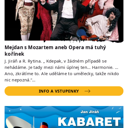
Mejdan s Mozartem aneb Opera má tuhý
kořínek
J. Jiráň a R. Rytina. „ Kdepak, v žádném případě se
nehádáme. Je tady mezi námi úplnej ten… Harmonie. …
Ano, zkrátíme to. Ale uděláme to umělecky, takže nikdo
nic nepozná.“…
INFO A VSTUPENKY