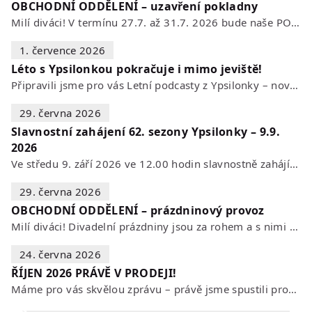
OBCHODNÍ ODDĚLENÍ – uzavření pokladny
Milí diváci! V termínu 27.7. až 31.7. 2026 bude naše POKLADNA z technických…
1. července 2026
Léto s Ypsilonkou pokračuje i mimo jeviště!
Připravili jsme pro vás Letní podcasty z Ypsilonky – novou sérii rozhovorů s…
29. června 2026
Slavnostní zahájení 62. sezony Ypsilonky – 9.9.
2026
Ve středu 9. září 2026 ve 12.00 hodin slavnostně zahájíme novou divadelní…
29. června 2026
OBCHODNÍ ODDĚLENÍ – prázdninový provoz
Milí diváci! Divadelní prázdniny jsou za rohem a s nimi se mění i otevírací…
24. června 2026
ŘÍJEN 2026 PRÁVĚ V PRODEJI!
Máme pro vás skvělou zprávu – právě jsme spustili prodej vstupenek na říjen…