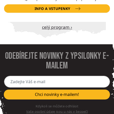
INFO A VSTUPENKY
Celý program ›
Odebírejte novinky z Ypsilonky e-
mailem
Zadejte Váš e-mail
Chci novinky e-mailem!
Kdykoli se můžete odhlásit
Vaše osobní údaje jsou u nás v bezpečí