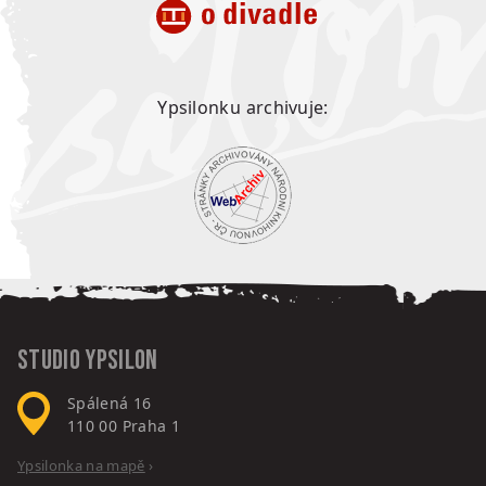
Ypsilonku archivuje:
Studio Ypsilon
Spálená 16
110 00
Praha 1
Ypsilonka na mapě
›