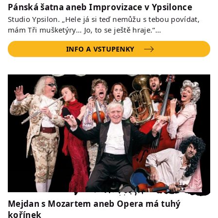
Pánská šatna aneb Improvizace v Ypsilonce
Studio Ypsilon. „Hele já si teď nemůžu s tebou povídat,
mám Tři mušketýry… Jo, to se ještě hraje.“…
INFO A VSTUPENKY
Mejdan s Mozartem aneb Opera má tuhý
kořínek