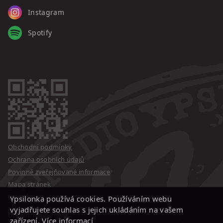
Instagram
Spotify
Obchodní podmínky
Ochrana osobních údajů
Povinně zveřejňované informace
Mapa stránek
Kontakty
Ypsilonka používá cookies. Používáním webu
vyjadřujete souhlas s jejich ukládáním na vašem
Design: Jan Schmid
zařízení.
Více informací