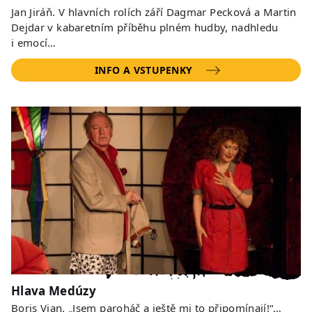
Jan Jiráň. V hlavních rolích září Dagmar Pecková a Martin
Dejdar v kabaretním příběhu plném hudby, nadhledu
i emocí…
INFO A VSTUPENKY
Hlava Medúzy
Boris Vian. „Jsem paroháč a ještě mi to připomínají!“…