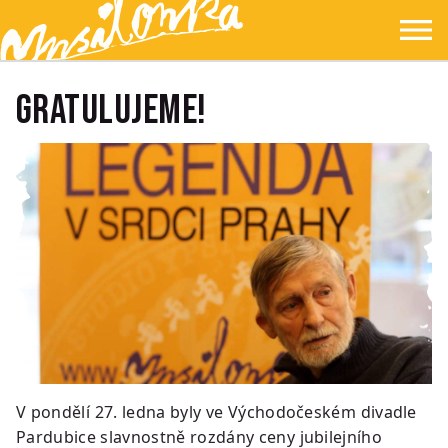
Přejít na hlavní obsah
Přejít na navigaci
Přejít na hledání
Ypsilonka
☰
Gratulujeme!
V pondělí 27. ledna byly ve Východočeském divadle
Pardubice slavnostně rozdány ceny jubilejního