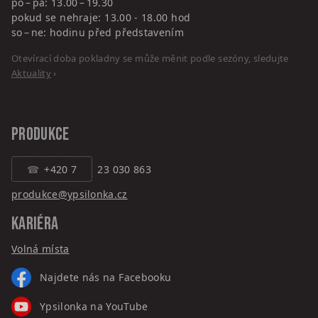
po – pá: 13.00 – 19.30
pokud se nehraje: 13.00 - 18.00 hod
so – ne: hodinu před představením
Otevírací doba pokladny se může měnit podle sezóny, sledujte
Aktuality
›
PRODUKCE
+420 7
23 030 863
produkce@ypsilonka.cz
KARIÉRA
Volná místa
Najdete nás na Facebooku
Ypsilonka na YouTube