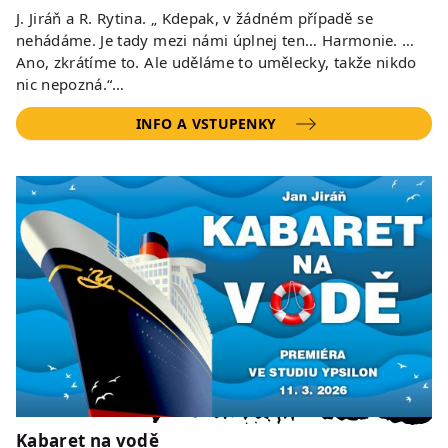
J. Jiráň a R. Rytina. „ Kdepak, v žádném případě se
nehádáme. Je tady mezi námi úplnej ten… Harmonie. …
Ano, zkrátíme to. Ale uděláme to umělecky, takže nikdo
nic nepozná.“…
INFO A VSTUPENKY
Kabaret na vodě