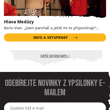
Hlava Medúzy
Boris Vian. „Jsem paroháč a ještě mi to připomínají!“…
INFO A VSTUPENKY
Celý program ›
Odebírejte novinky z Ypsilonky e-
mailem
Zadejte Váš e-mail