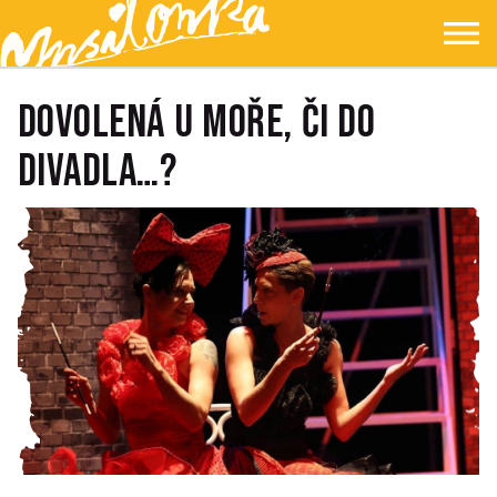
Přejít na hlavní obsah
Přejít na navigaci
Přejít na hledání
Ypsilonka
☰
Dovolená u moře, či do
divadla…?