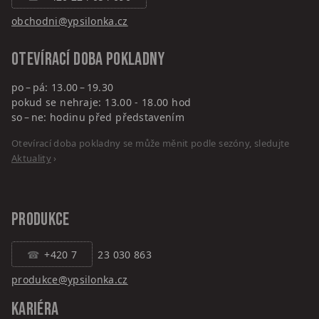
obchodni@ypsilonka.cz
Otevírací doba pokladny
po – pá: 13.00 – 19.30
pokud se nehraje: 13.00 - 18.00 hod
so – ne: hodinu před představením
Otevírací doba pokladny se může měnit podle sezóny, sledujte
Aktuality
›
PRODUKCE
+420 7
23 030 863
produkce@ypsilonka.cz
KARIÉRA