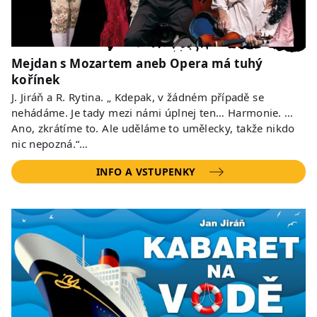
Mejdan s Mozartem aneb Opera má tuhý
kořínek
J. Jiráň a R. Rytina. „ Kdepak, v žádném případě se
nehádáme. Je tady mezi námi úplnej ten… Harmonie. …
Ano, zkrátíme to. Ale uděláme to umělecky, takže nikdo
nic nepozná.“…
INFO A VSTUPENKY