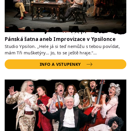
Pánská šatna aneb Improvizace v Ypsilonce
Studio Ypsilon. „Hele já si teď nemůžu s tebou povídat,
mám Tři mušketýry… Jo, to se ještě hraje.“…
INFO A VSTUPENKY