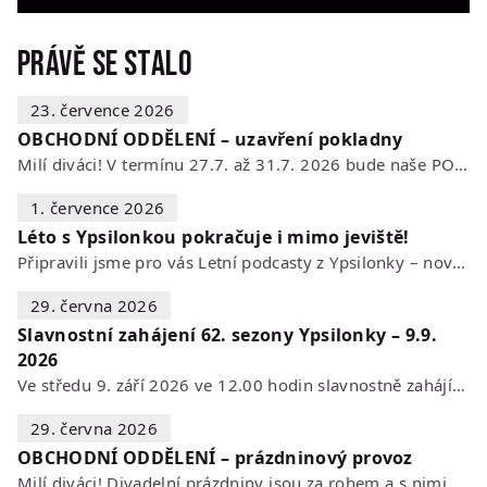
Právě se stalo
23. července 2026
OBCHODNÍ ODDĚLENÍ – uzavření pokladny
Milí diváci! V termínu 27.7. až 31.7. 2026 bude naše POKLADNA z technických…
1. července 2026
Léto s Ypsilonkou pokračuje i mimo jeviště!
Připravili jsme pro vás Letní podcasty z Ypsilonky – novou sérii rozhovorů s…
29. června 2026
Slavnostní zahájení 62. sezony Ypsilonky – 9.9.
2026
Ve středu 9. září 2026 ve 12.00 hodin slavnostně zahájíme novou divadelní…
29. června 2026
OBCHODNÍ ODDĚLENÍ – prázdninový provoz
Milí diváci! Divadelní prázdniny jsou za rohem a s nimi se mění i otevírací…