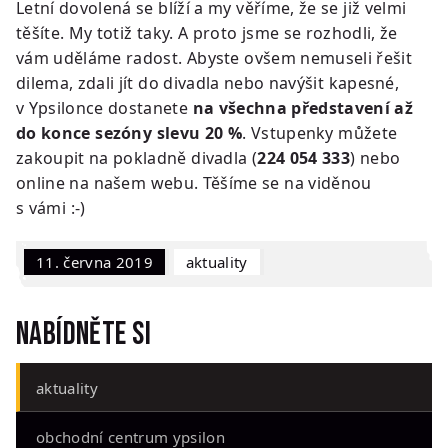
Letní dovolená se blíží a my věříme, že se již velmi
těšíte. My totiž taky. A proto jsme se rozhodli, že
vám uděláme radost. Abyste ovšem nemuseli řešit
dilema, zdali jít do divadla nebo navýšit kapesné,
v Ypsilonce dostanete
na všechna představení až
do konce sezóny slevu 20 %
. Vstupenky můžete
zakoupit na pokladně divadla (
224 054 333
) nebo
online na našem webu. Těšíme se na viděnou
s vámi :-)
11. června 2019
Aktuality
Nabídněte si
aktuality
obchodní centrum ypsilon