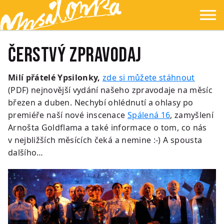
Přejít na hlavní obsah
Přejít na navigaci
Přejít na hledání
Ypsilonka
☰
Čerstvý zpravodaj
Milí přátelé Ypsilonky,
zde si můžete stáhnout
(PDF) nejnovější vydání našeho zpravodaje na měsíc
březen a duben. Nechybí ohlédnutí a ohlasy po
premiéře naší nové inscenace
Spálená 16
, zamyšlení
Arnošta Goldflama a také informace o tom, co nás
v nejbližších měsících čeká a nemine :-) A spousta
dalšího…