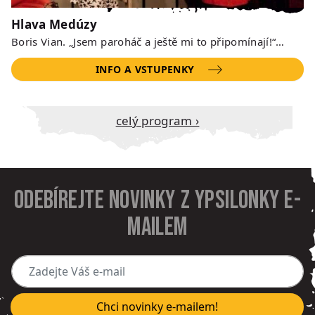
Hlava Medúzy
Boris Vian. „Jsem paroháč a ještě mi to připomínají!“…
INFO A VSTUPENKY
Celý program ›
Odebírejte novinky z Ypsilonky e-
mailem
Zadejte Váš e-mail
Chci novinky e-mailem!