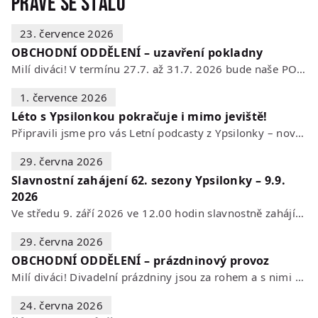
Právě se stalo
23. července 2026
OBCHODNÍ ODDĚLENÍ – uzavření pokladny
Milí diváci! V termínu 27.7. až 31.7. 2026 bude naše POKLADNA z technických…
1. července 2026
Léto s Ypsilonkou pokračuje i mimo jeviště!
Připravili jsme pro vás Letní podcasty z Ypsilonky – novou sérii rozhovorů s…
29. června 2026
Slavnostní zahájení 62. sezony Ypsilonky – 9.9.
2026
Ve středu 9. září 2026 ve 12.00 hodin slavnostně zahájíme novou divadelní…
29. června 2026
OBCHODNÍ ODDĚLENÍ – prázdninový provoz
Milí diváci! Divadelní prázdniny jsou za rohem a s nimi se mění i otevírací…
24. června 2026