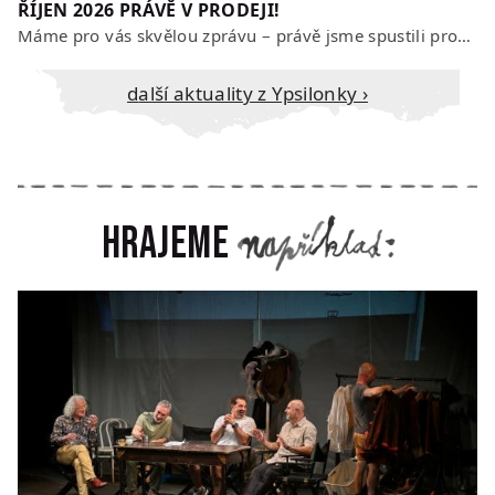
ŘÍJEN 2026 PRÁVĚ V PRODEJI!
Máme pro vás skvělou zprávu – právě jsme spustili prodej vstupenek na říjen…
Další aktuality z Ypsilonky ›
Hrajeme