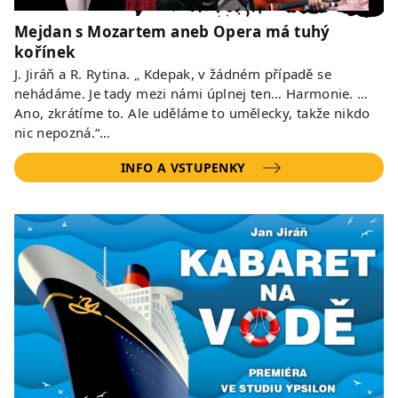
Mejdan s Mozartem aneb Opera má tuhý
kořínek
J. Jiráň a R. Rytina. „ Kdepak, v žádném případě se
nehádáme. Je tady mezi námi úplnej ten… Harmonie. …
Ano, zkrátíme to. Ale uděláme to umělecky, takže nikdo
nic nepozná.“…
INFO A VSTUPENKY