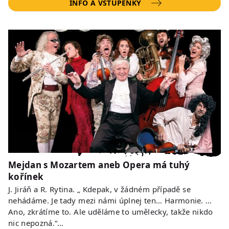
INFO A VSTUPENKY
Mejdan s Mozartem aneb Opera má tuhý
kořínek
J. Jiráň a R. Rytina. „ Kdepak, v žádném případě se
nehádáme. Je tady mezi námi úplnej ten… Harmonie. …
Ano, zkrátíme to. Ale uděláme to umělecky, takže nikdo
nic nepozná.“…