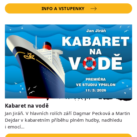
INFO A VSTUPENKY
Kabaret na vodě
Jan Jiráň. V hlavních rolích září Dagmar Pecková a Martin
Dejdar v kabaretním příběhu plném hudby, nadhledu
i emocí…