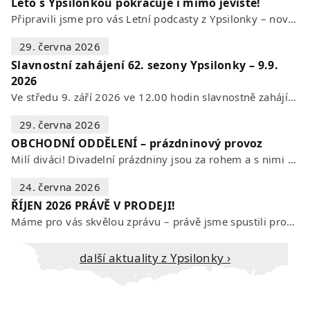
Léto s Ypsilonkou pokračuje i mimo jeviště!
Připravili jsme pro vás Letní podcasty z Ypsilonky – novou sérii rozhovorů s…
29. června 2026
Slavnostní zahájení 62. sezony Ypsilonky – 9.9.
2026
Ve středu 9. září 2026 ve 12.00 hodin slavnostně zahájíme novou divadelní…
29. června 2026
OBCHODNÍ ODDĚLENÍ – prázdninový provoz
Milí diváci! Divadelní prázdniny jsou za rohem a s nimi se mění i otevírací…
24. června 2026
ŘÍJEN 2026 PRÁVĚ V PRODEJI!
Máme pro vás skvělou zprávu – právě jsme spustili prodej vstupenek na říjen…
Další aktuality z Ypsilonky ›