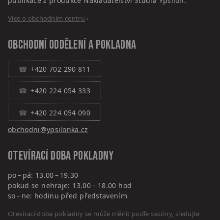
publikace z produkce Nakladatelství Studia Ypsilon.
Více o obchodním centru
›
Obchodní oddělení a pokladna
+420 702 290 811
+420 224 054 333
+420 224 054 090
obchodni@ypsilonka.cz
Otevírací doba pokladny
po – pá: 13.00 – 19.30
pokud se nehraje: 13.00 - 18.00 hod
so – ne: hodinu před představením
Otevírací doba pokladny se může měnit podle sezóny, sledujte