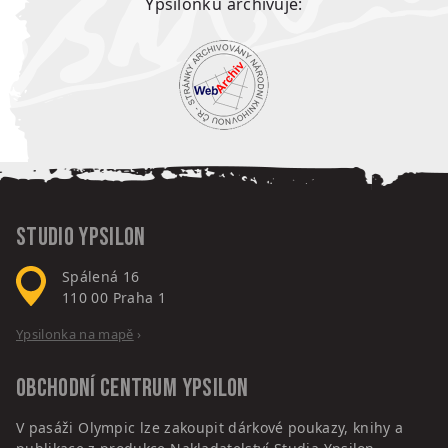
Ypsilonku archivuje:
Studio Ypsilon
Spálená 16
110 00
Praha 1
Ypsilonka na mapě
›
Obchodní centrum
Ypsilon
V pasáži Olympic lze zakoupit dárkové poukazy, knihy a