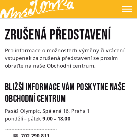
Přejít na hlavní obsah
Přejít na navigaci
Přejít na hledání
Ypsilonka
☰
Zrušená představení
Pro informace o možnostech výměny či vrácení
vstupenek za zrušená představení se prosím
obraťte na naše Obchodní centrum.
Bližší informace vám poskytne naše
Obchodní centrum
Pasáž Olympic, Spálená 16, Praha 1
pondělí – pátek
9.00 – 18.00
702 290 811