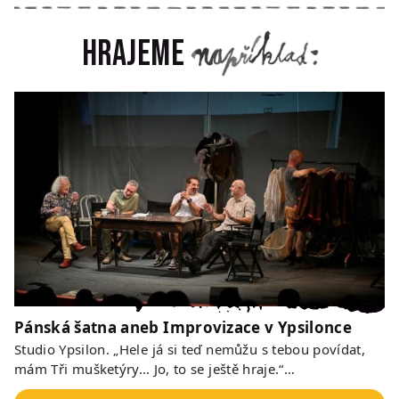
Hrajeme
Pánská šatna aneb Improvizace v Ypsilonce
Studio Ypsilon. „Hele já si teď nemůžu s tebou povídat,
mám Tři mušketýry… Jo, to se ještě hraje.“…