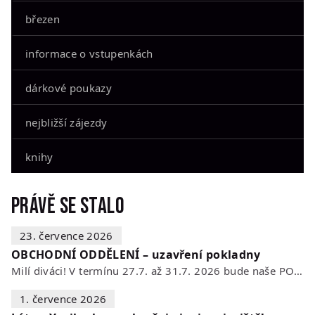
březen
informace o vstupenkách
dárkové poukazy
nejbližší zájezdy
knihy
Právě se stalo
23. července 2026
OBCHODNÍ ODDĚLENÍ – uzavření pokladny
Milí diváci! V termínu 27.7. až 31.7. 2026 bude naše POKLADNA z technických…
1. července 2026