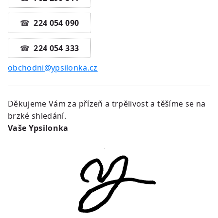
224 054 090
224 054 333
obchodni@ypsilonka.cz
Děkujeme Vám za přízeň a trpělivost a těšíme se na
brzké shledání.
Vaše Ypsilonka