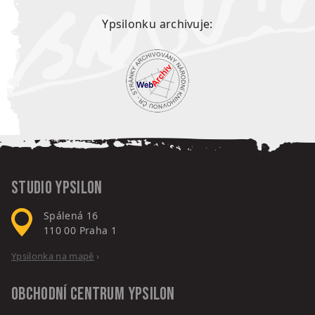
Ypsilonku archivuje:
Studio Ypsilon
Spálená 16
110 00
Praha 1
Ypsilonka na mapě
›
Obchodní centrum
Ypsilon