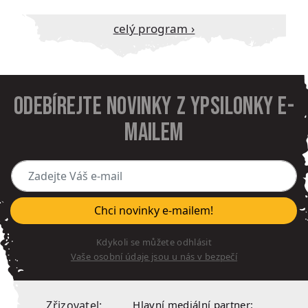
Celý program ›
Odebírejte novinky z Ypsilonky e-
mailem
Zadejte Váš e-mail
Chci novinky e-mailem!
Kdykoli se můžete odhlásit
Vaše osobní údaje jsou u nás v bezpečí
Zřizovatel:
Hlavní mediální partner: