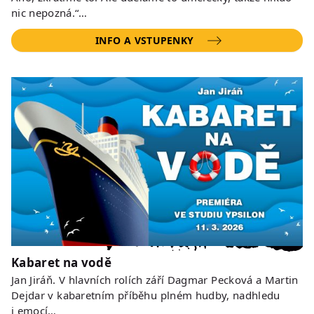
nic nepozná.“…
INFO A VSTUPENKY
Kabaret na vodě
Jan Jiráň. V hlavních rolích září Dagmar Pecková a Martin
Dejdar v kabaretním příběhu plném hudby, nadhledu
i emocí…