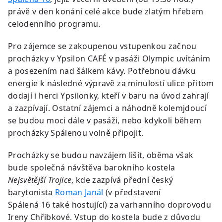
právě v den konání celé akce bude zlatým hřebem
celodenního programu.
Pro zájemce se zakoupenou vstupenkou začnou
procházky v Ypsilon CAFÉ v pasáži Olympic uvítáním
a posezením nad šálkem kávy. Potřebnou dávku
energie k následné výpravě za minulostí ulice přitom
dodají i herci Ypsilonky, kteří v baru na úvod zahrají
a zazpívají. Ostatní zájemci a náhodně kolemjdoucí
se budou moci dále v pasáži, nebo kdykoli během
procházky Spálenou volně připojit.
Procházky se budou navzájem lišit, oběma však
bude společná návštěva barokního kostela
Nejsvětější Trojice
, kde zazpívá přední český
barytonista
Roman Janál
(v představení
Spálená 16 také hostující) za varhanního doprovodu
Ireny Chřibkové. Vstup do kostela bude z důvodu