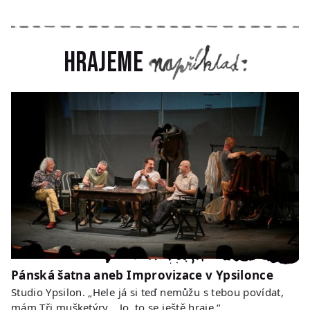
Hrajeme
Pánská šatna aneb Improvizace v Ypsilonce
Studio Ypsilon. „Hele já si teď nemůžu s tebou povídat,
mám Tři mušketýry… Jo, to se ještě hraje.“…