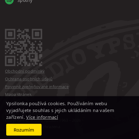
Spotify
Obchodní podmínky
Ochrana osobních údajů
Povinně zveřejňované informace
Mapa stránek
Kontakty
Ypsilonka používá cookies. Používáním webu
vyjadřujete souhlas s jejich ukládáním na vašem
Design: Jan Schmid
zařízení.
Více informací
Copyright © Studio Ypsilon
1963 – 2026
Změna programu vyhrazena
Rozumím