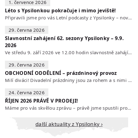
1. července 2026
Léto s Ypsilonkou pokračuje i mimo jeviště!
Připravili jsme pro vás Letní podcasty z Ypsilonky – novou sérii rozhovorů s…
29. června 2026
Slavnostní zahájení 62. sezony Ypsilonky – 9.9.
2026
Ve středu 9. září 2026 ve 12.00 hodin slavnostně zahájíme novou divadelní…
29. června 2026
OBCHODNÍ ODDĚLENÍ – prázdninový provoz
Milí diváci! Divadelní prázdniny jsou za rohem a s nimi se mění i otevírací…
24. června 2026
ŘÍJEN 2026 PRÁVĚ V PRODEJI!
Máme pro vás skvělou zprávu – právě jsme spustili prodej vstupenek na říjen…
Další aktuality z Ypsilonky ›