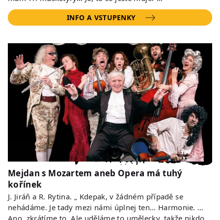
INFO A VSTUPENKY
Mejdan s Mozartem aneb Opera má tuhý
kořínek
J. Jiráň a R. Rytina. „ Kdepak, v žádném případě se
nehádáme. Je tady mezi námi úplnej ten… Harmonie. …
Ano, zkrátíme to. Ale uděláme to umělecky, takže nikdo