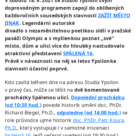
V sobotu 18. 9. 2021 se Studio Ypsilon svým
doprovodným programem zapojí do oblíbených
každoročních sousedských slavností
ZAŽÍT MĚSTO
JINAK
. Legendární autorské
divadlo s nezaměnitelnou poetikou sídlí v pražské
pasáži Olympic a s myšlenkou poznat „své“
místo, dům a ulici více do hloubky nastudovalo
atraktivní představení
SPÁLENÁ 16
.
Právě v návaznosti na něj se letos Ypsilonka
slavnosti účastní poprvé.
Kdo zavítá během dne na adresu Studia Ypsilon
v pravý čas, může se těšit na
dvě komentované
procházky Spálenou ulicí.
Dopolední procházku
(od 10:30 hod.)
povede historik umění doc. PhDr.
Richard Biegel, Ph.D.,
odpoledne (od 14:00 hod.)
se
role průvodce ujme historik
doc. PhDr. Petr Koura,
Ph.D.
, který vystupuje i v samotné inscenaci
Spálená 16
, jejíž večerní uvedení (od 19:30 hod.)