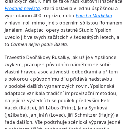
klasických děl. K nim se také řadí kultovní inscenace
Prodaná nevěsta
, která oslavila v lednu úspěšnou a
vyprodanou 400. reprízu, nebo
Faust a Markétka
v hlavní roli mimo jiné s operním sólistou Romanem
Janálem. Adaptaci opery ostatně Studio Ypsilon
uvedlo již ve svých začátcích v šedesátých letech, a
to
Carmen nejen podle Bizeta
.
Travestie Dvořákovy Rusalky, jak už je v Ypsilonce
zvykem, pracuje s původním námětem se sobě
vlastní hravou asociativností, odbočkami a přitom
s pokorou k původnímu dílu přidává nadstavbu
v podobě dalších významových rovin. Ypsilonská
adaptace vznikala tradiční improvizační metodou,
na jejíchž výsledcích se podíleli především Petr
Vacek (Rádce), Jiří Lábus (Princ), Jana Synková
(Ježibaba), Jan Jiráň (Lovec), Jiří Schmitzer (Hajný) a
řada dalších. Vše podtrhuje scénická výprava jedné