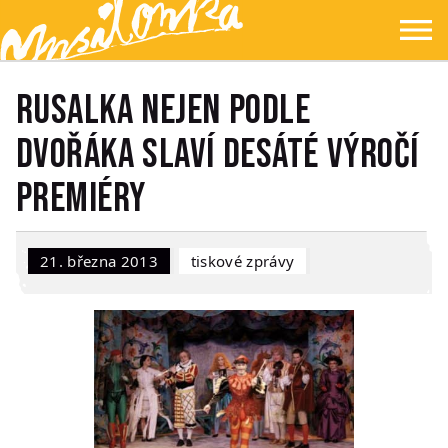
Přejít na hlavní obsah
Přejít na navigaci
Přejít na hledání
Ypsilonka
☰
Rusalka nejen podle
Dvořáka slaví desáté výročí
premiéry
21. března 2013
Tiskové zprávy