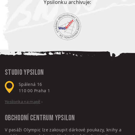
Ypsilonku archivuje:
Studio Ypsilon
Spálená 16
110 00
Praha 1
Ypsilonka na mapě
›
Obchodní centrum
Ypsilon
V pasáži Olympic lze zakoupit dárkové poukazy, knihy a