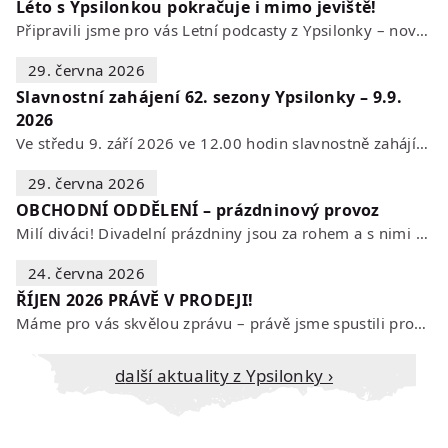
Léto s Ypsilonkou pokračuje i mimo jeviště!
Připravili jsme pro vás Letní podcasty z Ypsilonky – novou sérii rozhovorů s…
29. června 2026
Slavnostní zahájení 62. sezony Ypsilonky – 9.9.
2026
Ve středu 9. září 2026 ve 12.00 hodin slavnostně zahájíme novou divadelní…
29. června 2026
OBCHODNÍ ODDĚLENÍ – prázdninový provoz
Milí diváci! Divadelní prázdniny jsou za rohem a s nimi se mění i otevírací…
24. června 2026
ŘÍJEN 2026 PRÁVĚ V PRODEJI!
Máme pro vás skvělou zprávu – právě jsme spustili prodej vstupenek na říjen…
Další aktuality z Ypsilonky ›