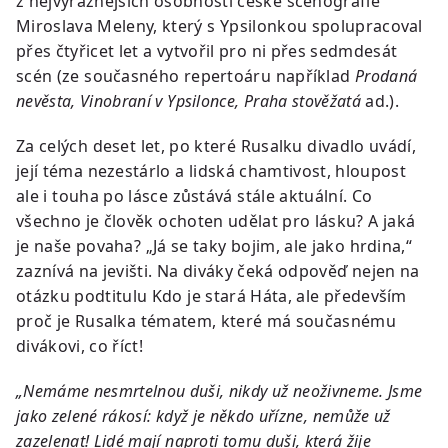
z nejvýraznějších osobností české scénografie
Miroslava Meleny, který s Ypsilonkou spolupracoval
přes čtyřicet let a vytvořil pro ni přes sedmdesát
scén (ze současného repertoáru například
Prodaná
nevěsta, Vinobraní v Ypsilonce, Praha stověžatá
ad.).
Za celých deset let, po které Rusalku divadlo uvádí,
její téma nezestárlo a lidská chamtivost, hloupost
ale i touha po lásce zůstává stále aktuální. Co
všechno je člověk ochoten udělat pro lásku? A jaká
je naše povaha? „Já se taky bojim, ale jako hrdina,“
zaznívá na jevišti. Na diváky čeká odpověď nejen na
otázku podtitulu Kdo je stará Háta, ale především
proč je Rusalka tématem, které má současnému
divákovi, co říct!
„Nemáme nesmrtelnou duši, nikdy už neoživneme. Jsme
jako zelené rákosí: když je někdo uřízne, nemůže už
zazelenat! Lidé mají naproti tomu duši, která žije