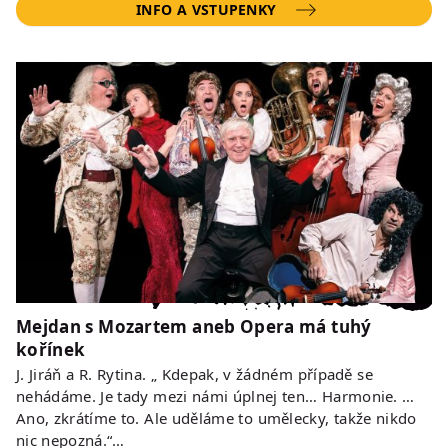
INFO A VSTUPENKY
Mejdan s Mozartem aneb Opera má tuhý
kořínek
J. Jiráň a R. Rytina. „ Kdepak, v žádném případě se
nehádáme. Je tady mezi námi úplnej ten… Harmonie. …
Ano, zkrátíme to. Ale uděláme to umělecky, takže nikdo
nic nepozná.“…