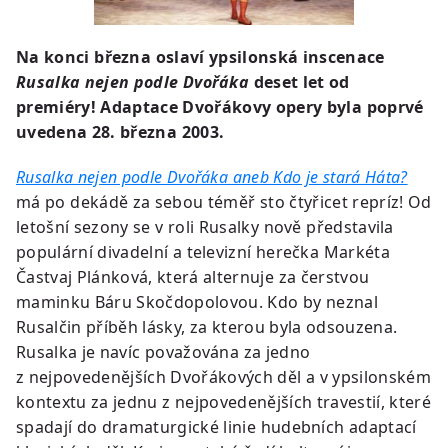
Na konci března oslaví ypsilonská inscenace
Rusalka nejen podle Dvořáka
deset let od
premiéry! Adaptace Dvořákovy opery byla poprvé
uvedena 28. března 2003.
Rusalka nejen podle Dvořáka aneb Kdo je stará Háta?
má po dekádě za sebou téměř sto čtyřicet repríz! Od
letošní sezony se v roli Rusalky nově představila
populární divadelní a televizní herečka Markéta
Častvaj Plánková, která alternuje za čerstvou
maminku Báru Skočdopolovou. Kdo by neznal
Rusalčin příběh lásky, za kterou byla odsouzena.
Rusalka je navíc považována za jedno
z nejpovedenějších Dvořákových děl a v ypsilonském
kontextu za jednu z nejpovedenějších travestií, které
spadají do dramaturgické linie hudebních adaptací