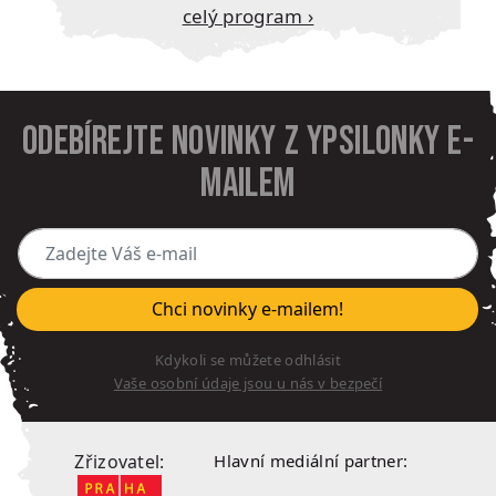
Celý program ›
Odebírejte novinky z Ypsilonky e-
mailem
Zadejte Váš e-mail
Chci novinky e-mailem!
Kdykoli se můžete odhlásit
Vaše osobní údaje jsou u nás v bezpečí
Zřizovatel:
Hlavní mediální partner: