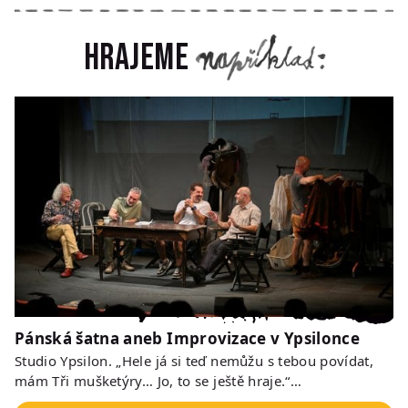
Hrajeme
Pánská šatna aneb Improvizace v Ypsilonce
Studio Ypsilon. „Hele já si teď nemůžu s tebou povídat,
mám Tři mušketýry… Jo, to se ještě hraje.“…