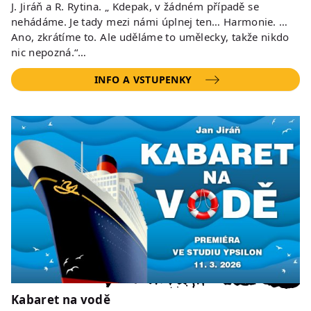
J. Jiráň a R. Rytina. „ Kdepak, v žádném případě se
nehádáme. Je tady mezi námi úplnej ten… Harmonie. …
Ano, zkrátíme to. Ale uděláme to umělecky, takže nikdo
nic nepozná.“…
INFO A VSTUPENKY
Kabaret na vodě