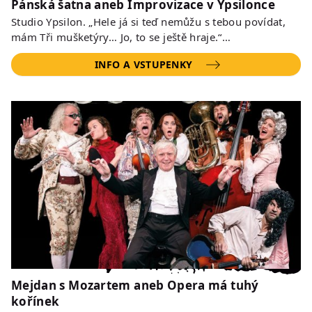
Pánská šatna aneb Improvizace v Ypsilonce
Studio Ypsilon. „Hele já si teď nemůžu s tebou povídat,
mám Tři mušketýry… Jo, to se ještě hraje.“…
INFO A VSTUPENKY
Mejdan s Mozartem aneb Opera má tuhý
kořínek