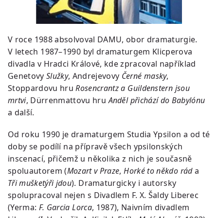
V roce 1988 absolvoval DAMU, obor dramaturgie.
V letech 1987–1990 byl dramaturgem Klicperova
divadla v Hradci Králové, kde zpracoval například
Genetovy
Služky
, Andrejevovy
Černé masky
,
Stoppardovu hru
Rosencrantz a Guildenstern jsou
mrtvi
, Dürrenmattovu hru
Anděl přichází do Babylónu
a další.
Od roku 1990 je dramaturgem Studia Ypsilon a od té
doby se podílí na přípravě všech ypsilonských
inscenací, přičemž u několika z nich je současně
spoluautorem (
Mozart v Praze
,
Horké to někdo rád
a
Tři mušketýři jdou
). Dramaturgicky i autorsky
spolupracoval nejen s Divadlem F. X. Šaldy Liberec
(Yerma:
F. Garcia Lorca
, 1987), Naivním divadlem