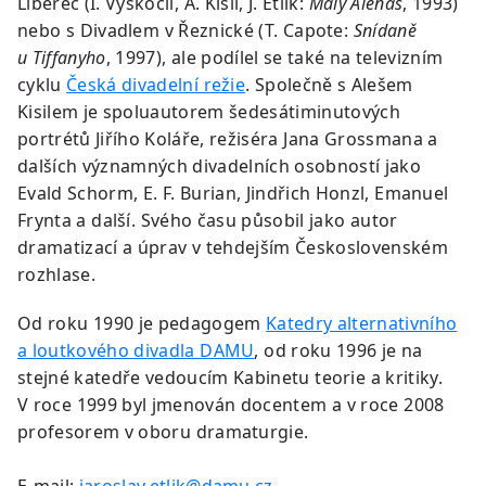
Liberec (I. Vyskočil, A. Kisil, J. Etlík:
Malý Alenáš
, 1993)
nebo s Divadlem v Řeznické (T. Capote:
Snídaně
u Tiffanyho
, 1997), ale podílel se také na televizním
cyklu
Česká divadelní režie
. Společně s Alešem
Kisilem je spoluautorem šedesátiminutových
portrétů Jiřího Koláře, režiséra Jana Grossmana a
dalších významných divadelních osobností jako
Evald Schorm, E. F. Burian, Jindřich Honzl, Emanuel
Frynta a další. Svého času působil jako autor
dramatizací a úprav v tehdejším Československém
rozhlase.
Od roku 1990 je pedagogem
Katedry alternativního
a loutkového divadla DAMU
, od roku 1996 je na
stejné katedře vedoucím Kabinetu teorie a kritiky.
V roce 1999 byl jmenován docentem a v roce 2008
profesorem v oboru dramaturgie.