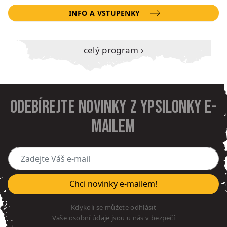
INFO A VSTUPENKY
Celý program ›
Odebírejte novinky z Ypsilonky e-
mailem
Zadejte Váš e-mail
Chci novinky e-mailem!
Kdykoli se můžete odhlásit
Vaše osobní údaje jsou u nás v bezpečí