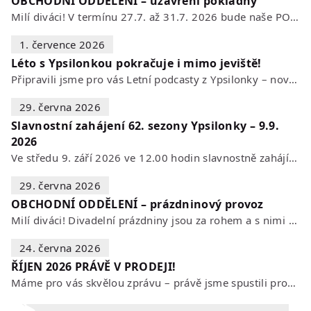
OBCHODNÍ ODDĚLENÍ – uzavření pokladny
Milí diváci! V termínu 27.7. až 31.7. 2026 bude naše POKLADNA z technických…
1. července 2026
Léto s Ypsilonkou pokračuje i mimo jeviště!
Připravili jsme pro vás Letní podcasty z Ypsilonky – novou sérii rozhovorů s…
29. června 2026
Slavnostní zahájení 62. sezony Ypsilonky – 9.9.
2026
Ve středu 9. září 2026 ve 12.00 hodin slavnostně zahájíme novou divadelní…
29. června 2026
OBCHODNÍ ODDĚLENÍ – prázdninový provoz
Milí diváci! Divadelní prázdniny jsou za rohem a s nimi se mění i otevírací…
24. června 2026
ŘÍJEN 2026 PRÁVĚ V PRODEJI!
Máme pro vás skvělou zprávu – právě jsme spustili prodej vstupenek na říjen…