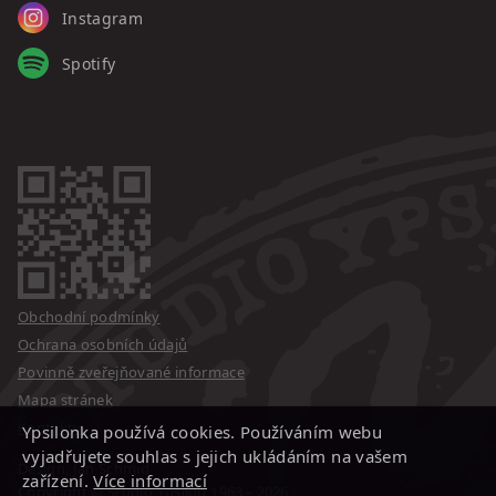
Instagram
Spotify
Obchodní podmínky
Ochrana osobních údajů
Povinně zveřejňované informace
Mapa stránek
Kontakty
Ypsilonka používá cookies. Používáním webu
vyjadřujete souhlas s jejich ukládáním na vašem
Design: Jan Schmid
zařízení.
Více informací
Copyright © Studio Ypsilon
1963 – 2026