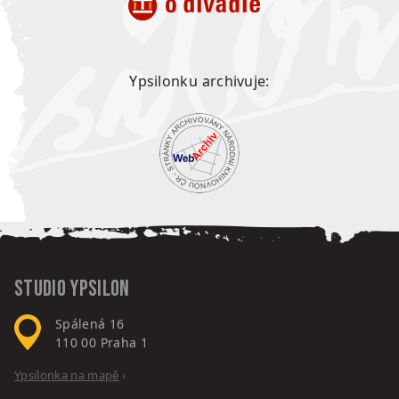
Ypsilonku archivuje:
Studio Ypsilon
Spálená 16
110 00
Praha 1
Ypsilonka na mapě
›