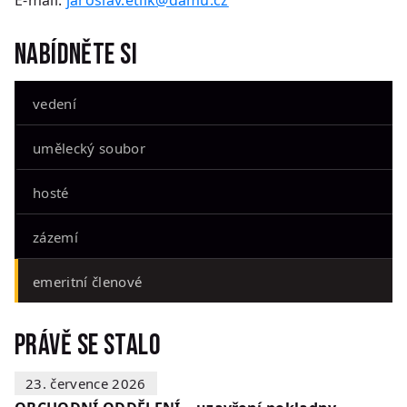
E-mail:
jaroslav.etlik@damu.cz
Nabídněte si
vedení
umělecký soubor
hosté
zázemí
emeritní členové
Právě se stalo
23. července 2026