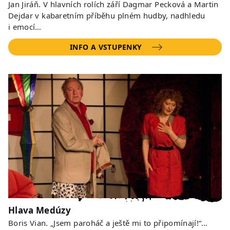
Jan Jiráň. V hlavních rolích září Dagmar Pecková a Martin
Dejdar v kabaretním příběhu plném hudby, nadhledu
i emocí…
INFO A VSTUPENKY
Hlava Medúzy
Boris Vian. „Jsem paroháč a ještě mi to připomínají!“…