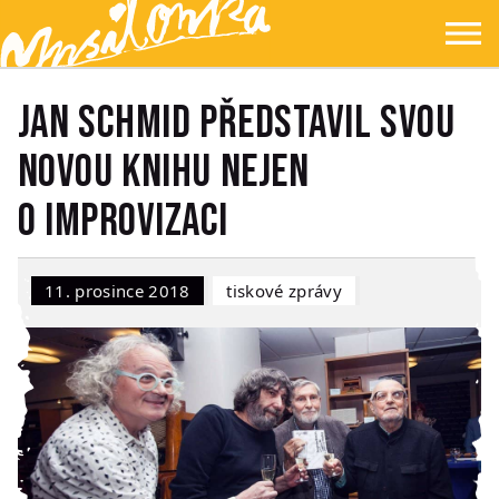
Přejít na hlavní obsah
Přejít na navigaci
Přejít na hledání
Ypsilonka
☰
Jan Schmid představil svou
novou knihu nejen
o improvizaci
11. prosince 2018
Tiskové zprávy