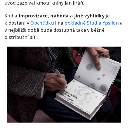
úvod zazpíval kmotr knihy Jan Jiráň.
Kniha
Improvizace, náhoda a jiné vyhlídky
je
k dostání v
Obchůdku
i na
pokladně Studia Ypsilon
a
v nejbližší době bude dostupná také v běžné
distribuční síti.