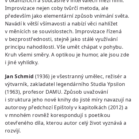
v okamžicích a současně v intervalech mezi nimi.
Improvizace nejen coby tvůrčí metoda, ale
především jako elementární způsob vnímání světa.
Navádí k větší všímavosti a nabízí věci nahlížet
v měnících se souvislostech. Improvizace řízená
v bezprostřednosti, stejně jako stálé využívání
principu nahodilosti. Vše umět chápat v pohybu.
Kruh všemi směry. A optikou je humor, ale jsou zde
i jiné vyhlídky.
Jan Schmid
(1936) je všestranný umělec, režisér a
výtvarník, zakladatel legendárního Studia Ypsilon
(1963), profesor DAMU. Způsob uvažování
i struktura jeho nové knihy do jisté míry navazují na
autorovy předchozí Epištoly v kapitolkách (2012) a
v mnohém rovněž korespondují s poetikou
otevřeného díla, kterou autor celý život vyznává a
rozvíjí.