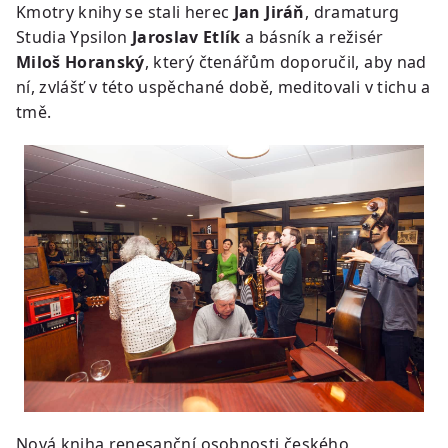
Kmotry knihy se stali herec
Jan Jiráň
, dramaturg
Studia Ypsilon
Jaroslav Etlík
a básník a režisér
Miloš Horanský
, který čtenářům doporučil, aby nad
ní, zvlášť v této uspěchané době, meditovali v tichu a
tmě.
Nová kniha renesanční osobnosti českého