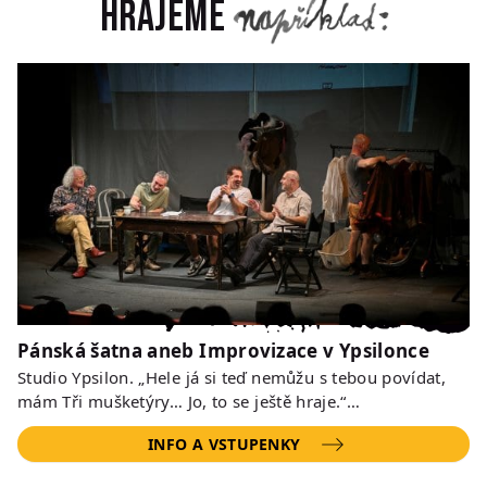
Hrajeme
Pánská šatna aneb Improvizace v Ypsilonce
Studio Ypsilon. „Hele já si teď nemůžu s tebou povídat,
mám Tři mušketýry… Jo, to se ještě hraje.“…
INFO A VSTUPENKY