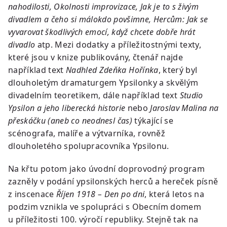
nahodilosti, Okolnosti improvizace, Jak je to s živým
divadlem a čeho si málokdo povšimne, Hercům: Jak se
vyvarovat škodlivých emocí, když chcete dobře hrát
divadlo
atp. Mezi dodatky a příležitostnými texty,
které jsou v knize publikovány, čtenář najde
například text
Nadhled Zdeňka Hořínka
, který byl
dlouholetým dramaturgem Ypsilonky a skvělým
divadelním teoretikem, dále například text
Studio
Ypsilon a jeho liberecká historie
nebo
Jaroslav Malina na
přeskáčku (aneb co neodnesl čas)
týkající se
scénografa, malíře a výtvarníka, rovněž
dlouholetého spolupracovníka Ypsilonu.
Na křtu potom jako úvodní doprovodný program
zazněly v podání ypsilonských herců a hereček písně
z inscenace
Říjen 1918 – Den po dni
, která letos na
podzim vznikla ve spolupráci s Obecním domem
u příležitosti 100. výročí republiky. Stejně tak na