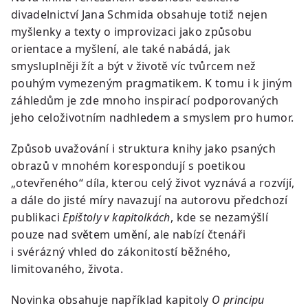
divadelnictví Jana Schmida obsahuje totiž nejen
myšlenky a texty o improvizaci jako způsobu
orientace a myšlení, ale také nabádá, jak
smysluplněji žít a být v životě víc tvůrcem než
pouhým vymezeným pragmatikem. K tomu i k jiným
záhledům je zde mnoho inspirací podporovaných
jeho celoživotním nadhledem a smyslem pro humor.
Způsob uvažování i struktura knihy jako psaných
obrazů v mnohém korespondují s poetikou
„otevřeného“ díla, kterou celý život vyznává a rozvíjí,
a dále do jisté míry navazují na autorovu předchozí
publikaci
Epištoly v kapitolkách
, kde se nezamýšlí
pouze nad světem umění, ale nabízí čtenáři
i svérázný vhled do zákonitostí běžného,
limitovaného, života.
Novinka obsahuje například kapitoly
O principu