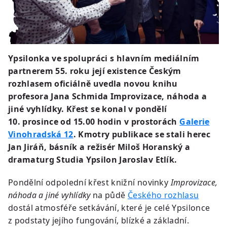
Ypsilonka ve spolupráci s hlavním mediálním
partnerem 55. roku její existence Českým
rozhlasem oficiálně uvedla novou knihu
profesora Jana Schmida Improvizace, náhoda a
jiné vyhlídky. Křest se konal v pondělí
10. prosince od 15.00 hodin v prostorách
Galerie
Vinohradská 12
. Kmotry publikace se stali herec
Jan Jiráň, básník a režisér Miloš Horanský a
dramaturg Studia Ypsilon Jaroslav Etlík.
Pondělní odpolední křest knižní novinky
Improvizace,
náhoda a jiné vyhlídky
na půdě
Českého rozhlasu
dostál atmosféře setkávání, které je celé Ypsilonce
z podstaty jejího fungování, blízké a základní.