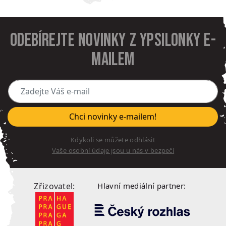
Odebírejte novinky z Ypsilonky e-
mailem
Zadejte Váš e-mail
Chci novinky e-mailem!
Kdykoli se můžete odhlásit
Vaše osobní údaje jsou u nás v bezpečí
Zřizovatel:
Hlavní mediální partner: