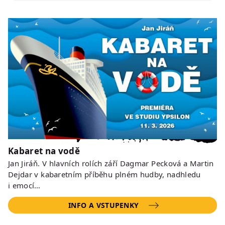
Kabaret na vodě
Jan Jiráň. V hlavních rolích září Dagmar Pecková a Martin
Dejdar v kabaretním příběhu plném hudby, nadhledu
i emocí…
INFO A VSTUPENKY