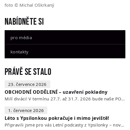
foto © Michal Oškrkaný
Nabídněte si
pro média
kontakty
Právě se stalo
23. července 2026
OBCHODNÍ ODDĚLENÍ – uzavření pokladny
Milí diváci! V termínu 27.7. až 31.7. 2026 bude naše POKLADNA z technických…
1. července 2026
Léto s Ypsilonkou pokračuje i mimo jeviště!
Připravili jsme pro vás Letní podcasty z Ypsilonky – novou sérii rozhovorů s…