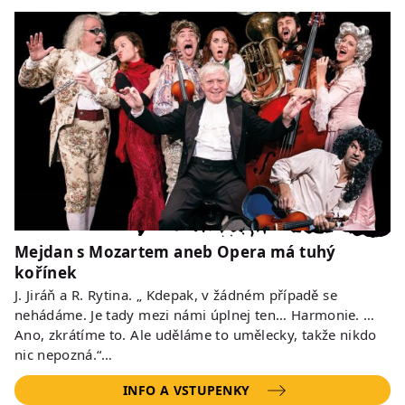
Mejdan s Mozartem aneb Opera má tuhý
kořínek
J. Jiráň a R. Rytina. „ Kdepak, v žádném případě se
nehádáme. Je tady mezi námi úplnej ten… Harmonie. …
Ano, zkrátíme to. Ale uděláme to umělecky, takže nikdo
nic nepozná.“…
INFO A VSTUPENKY