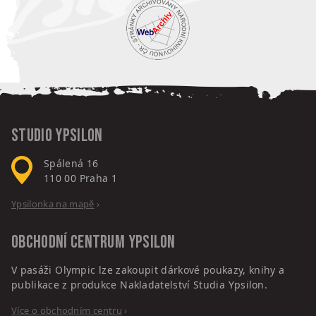
Studio Ypsilon
Spálená 16
110 00
Praha 1
Ypsilonka na mapě
›
Obchodní centrum
Ypsilon
V pasáži Olympic lze zakoupit dárkové poukazy, knihy a
publikace z produkce Nakladatelství Studia Ypsilon.
Více o obchodním centru
›